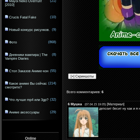
(21)
Mayoi Neko Overrun!
[2010]
(10)
Crucis Fatal Fake
(9)
Новый конкурс рисунков.
(868)
Фото
(8)
Дневники вампира | The
Vampire Diaries
(55)
Стол Заказов Аниме-кон
(214)
Какое аниме Вы сейчас
смотрите?
Всего комментариев
:
6
(32)
Что лучше mp4 или 3gp?
6
Мушка
[
Материал
]
(07.04.15 19:05)
депозит бесит ну как и я 
(29)
Аниме аксессуары
Online