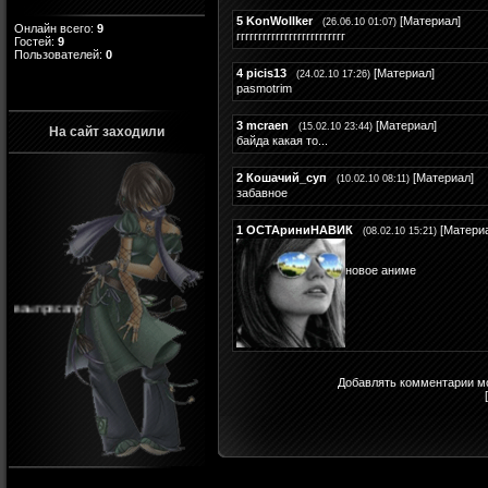
5
KonWollker
[
Материал
]
(26.06.10 01:07)
Онлайн всего:
9
ггггггггггггггггггггггггг
Гостей:
9
Пользователей:
0
4
picis13
[
Материал
]
(24.02.10 17:26)
pasmotrim
3
mcraen
[
Материал
]
(15.02.10 23:44)
На сайт заходили
байда какая то...
2
Кошачий_суп
[
Материал
]
(10.02.10 08:11)
забавное
1
ОСТАриниНАВИК
[
Матери
(08.02.10 15:21)
новое аниме
ваыпрвсапр
Добавлять комментарии мо