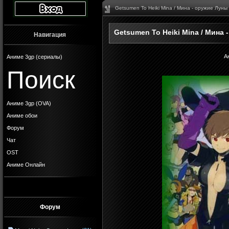
Getsumen To Heiki Mina / Мина - оружие Луны
Getsumen To Heiki Mina / Мина
Навигация
А
Аниме 3gp (сериалы)
Поиск
Аниме 3gp (OVA)
Аниме обои
Форум
Чат
OST
Аниме Онлайн
Форум