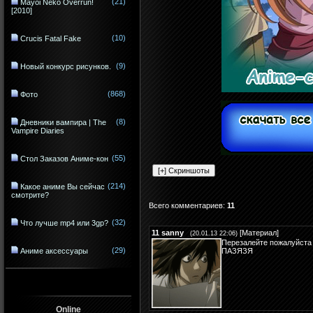
(21)
Mayoi Neko Overrun!
[2010]
(10)
Crucis Fatal Fake
(9)
Новый конкурс рисунков.
(868)
Фото
(8)
Дневники вампира | The
Vampire Diaries
(55)
Стол Заказов Аниме-кон
(214)
Какое аниме Вы сейчас
смотрите?
Всего комментариев
:
11
(32)
Что лучше mp4 или 3gp?
11
sanny
[
Материал
]
(20.01.13 22:06)
Перезалейте пожалуйста а
(29)
Аниме аксессуары
ПАЗЯЗЯ
Online