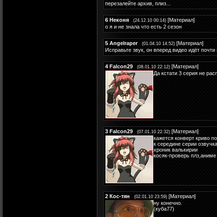
перезалейте архив, плиз...
6
Неконя
[
Материал
]
(24.12.10 00:14)
о я и не знала что есть 2 сезон
5
Angelraper
[
Материал
]
(01.04.10 14:52)
Исправьте звук, он вперед видео идёт почти
4
Falcon29
[
Материал
]
(08.01.10 22:12)
Да кстати 3 серия не ра
3
Falcon29
[
Материал
]
(07.01.10 22:32)
кажется конверт криво по
к середине серии озвучк
хроник валькирии
косяк-проверь плз,аниме
2
Кос-тян
[
Материал
]
(02.01.10 23:59)
ну конечно.
(куба77)