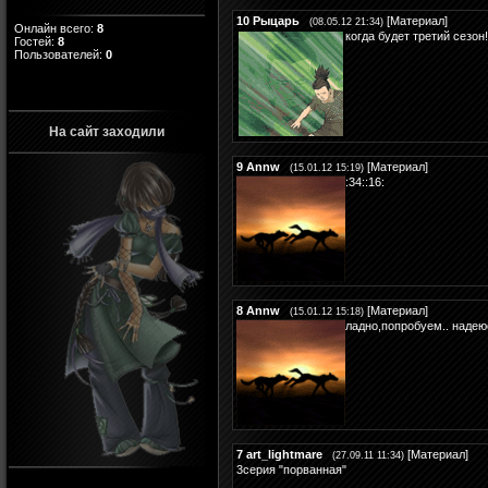
10
Рыцарь
[
Материал
]
(08.05.12 21:34)
Онлайн всего:
8
когда будет третий сезон!!!!
Гостей:
8
Пользователей:
0
На сайт заходили
9
Annw
[
Материал
]
(15.01.12 15:19)
:34::16:
8
Annw
[
Материал
]
(15.01.12 15:18)
ладно,попробуем.. надеюс
7
art_lightmare
[
Материал
]
(27.09.11 11:34)
3серия "порванная"