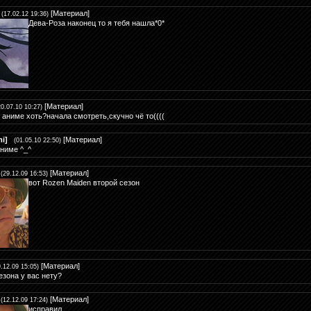
[
Материал
]
(17.02.12 19:36)
Дева-Роза наконец то я тебя нашла*0*
[
Материал
]
20.07.10 10:27)
 аниме хоть?начала смотреть,скучно чё то((((
i]
[
Материал
]
(01.05.10 22:50)
ниме ^_^
[
Материал
]
(29.12.09 16:53)
вот
Rozen Maiden второй сезон
[
Материал
]
9.12.09 15:05)
езона у вас нету?
[
Материал
]
(12.12.09 17:24)
исправил