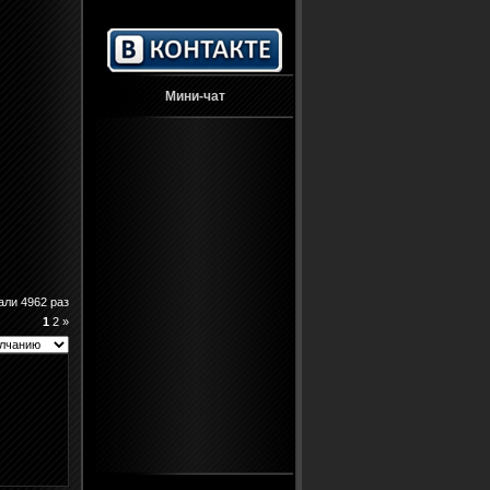
Мини-чат
али 4962 раз
1
2
»