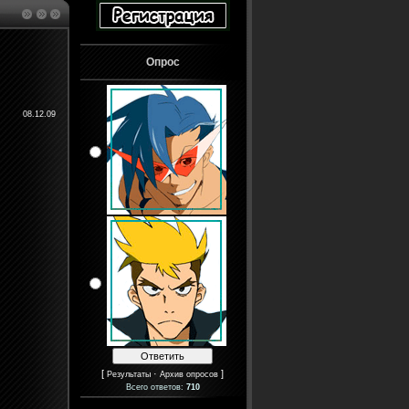
Опрос
08.12.09
[
·
]
Результаты
Архив опросов
Всего ответов:
710