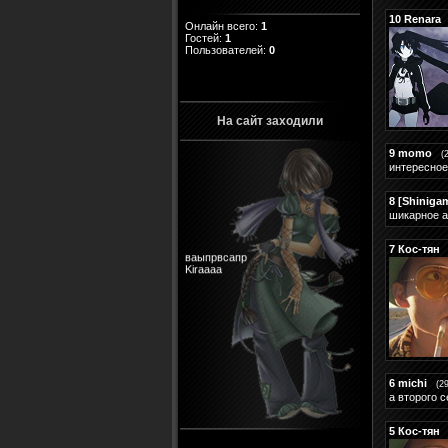
10
Renara
Онлайн всего:
1
Гостей:
1
Пользователей:
0
На сайт заходили
9
momo
(
интересное
8
[Shinigam
шикарное а
ваыпрвсапр
7
Кос-тян
Kiraaaa
6
michi
(2
а второго с
5
Кос-тян