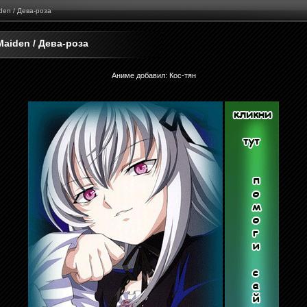
den / Дева-роза
Maiden / Дева-роза
Аниме добавил
:
Кос-тян