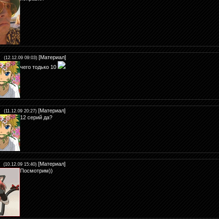
[
Материал
]
(12.12.09 09:03)
чего тодько 10
[
Материал
]
(11.12.09 20:27)
12 серий да?
[
Материал
]
(10.12.09 15:40)
Посмотрим))