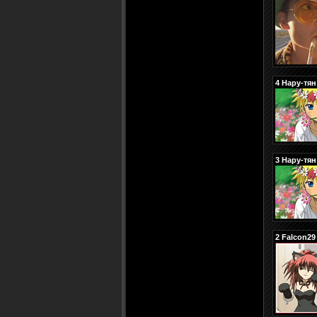
4
Нару-тян
3
Нару-тян
2
Falcon29