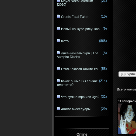
(21)
Mayoi Neko Overrun!
[2010]
(10)
Crucis Fatal Fake
(9)
Новый конкурс рисунков.
(868)
Фото
(8)
Дневники вампира | The
Vampire Diaries
(55)
Стол Заказов Аниме-кон
(214)
Какое аниме Вы сейчас
смотрите?
Всего комм
(32)
Что лучше mp4 или 3gp?
11
Ringo-S
(29)
Аниме аксессуары
Online