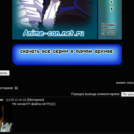
аниме скач
ентариев
:
11
Порядок вывода комментариев:
an
[
Материал
]
(13.05.13 14:12)
Не качает!!! файла нет!!!(((((