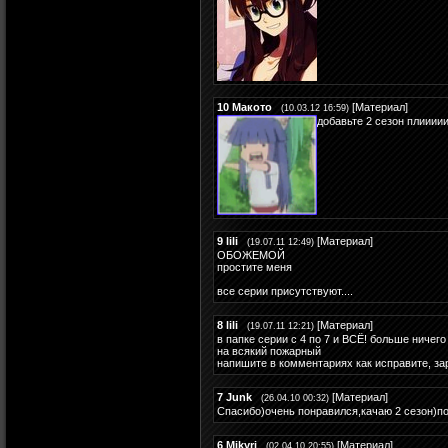
10
Макото
[
Материал
]
(10.03.12 16:59)
добавьте 2 сезон плииии
9
lili
[
Материал
]
(19.07.11 12:49)
ОБОЖЕМОЙ
простите меня
все серии присутствуют....
8
lili
[
Материал
]
(19.07.11 12:21)
в папке серии с 4 по 7 и ВСЁ! больше ничего
на всякий пожарный
напишите в комментариях как исправите, з
7
Junk
[
Материал
]
(26.04.10 00:32)
Спасибо)очень понравился,качаю 2 сезон)п
6
Mikyri
[
Материал
]
(02.04.10 20:55)