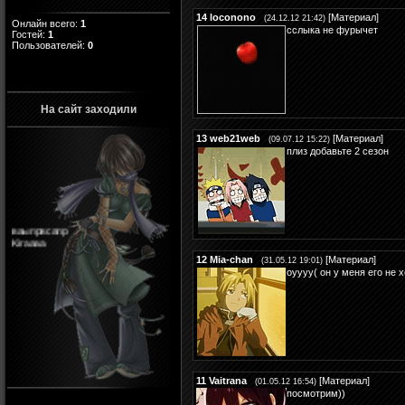
14
loconono
[
Материал
]
(24.12.12 21:42)
Онлайн всего:
1
сслыка не фурычет
Гостей:
1
Пользователей:
0
На сайт заходили
13
web21web
[
Материал
]
(09.07.12 15:22)
плиз добавьте 2 сезон
ваыпрвсапр
Kiraaaa
12
Mia-chan
[
Материал
]
(31.05.12 19:01)
оуууу( он у меня его не хо
11
Vaitrana
[
Материал
]
(01.05.12 16:54)
посмотрим))