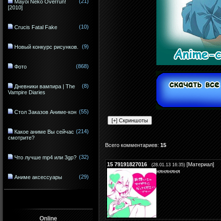
(21)
Mayoi Neko Overrun!
[2010]
(10)
Crucis Fatal Fake
(9)
Новый конкурс рисунков.
(868)
Фото
(8)
Дневники вампира | The
Vampire Diaries
(55)
Стол Заказов Аниме-кон
(214)
Какое аниме Вы сейчас
смотрите?
Всего комментариев
:
15
(32)
Что лучше mp4 или 3gp?
15
79191827016
[
Материал
]
(28.01.13 16:35)
няняняня
(29)
Аниме аксессуары
Online