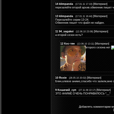
14
klimpanda
[
Материал
]
(17.01.11 17:10)
перезалейте второй архив.обменник пишет чт
13
klimpanda
[
Материал
]
(17.01.11 16:44)
Перезалейте серии 13-24.
Обменник пишет что файл не найден.
11
94_sagakei
[
Материал
]
(12.06.10 23:08)
а второй сезон есть?
12
Кос-тян
[
Материал
]
(13.06.10 13:11)
второго сезона нет
10
Roxie
[
Материал
]
(28.05.10 20:02)
Блин,клевое аниме,спасибо что залили,мне 
9
Кошачий_суп
[
Материал
]
(27.11.09 22:17)
ЭТО АНИМЕ ОЧЕНЬ ПОНРАВИЛОСЬ *__*
Добавлять комментарии мо