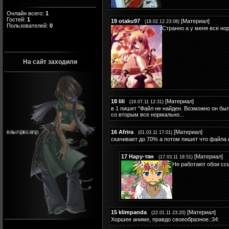
Онлайн всего:
1
Гостей:
1
19
otaku97
[
Материал
]
(18.02.12 23:08)
Пользователей:
0
Странно а у меня все но
На сайт заходили
18
lili
[
Материал
]
(19.07.11 12:31)
в 1 пишет "Файл не найден. Возможно он был
со вторым все нормально...
ваыпрвсапр
16
Afrira
[
Материал
]
(01.03.11 17:01)
скачивает до 70% а потом пишет что файла н
17
Нару-тян
[
Материал
]
(17.03.11 18:51)
Не работают обои с
15
klimpanda
[
Материал
]
(22.01.11 23:20)
Хоршее аниме, правдо своеобразное.:34: