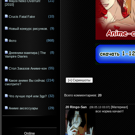
(21)
Mayoi Neko Overrun!
[2010]
(10)
Crucis Fatal Fake
(9)
Новый конкурс рисунков.
(868)
Фото
(8)
Дневники вампира | The
Vampire Diaries
(55)
Стол Заказов Аниме-кон
(214)
Какое аниме Вы сейчас
смотрите?
Всего комментариев
:
20
(32)
Что лучше mp4 или 3gp?
20
Ringo-San
[
Материал
]
(09.05.13 03:07)
(29)
Аниме аксессуары
все норма качает!
Online