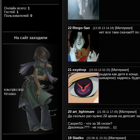
Онлайн всего:
1
Гостей:
1
Пользователей:
0
22
Ringo-San
[
Материал
]
(13.05.13 14:16)
нет все таки скачаю!!! по
На сайт заходили
21
oxydrop
[
Материал
]
(15.03.13 02:25)
рыдала как дитя в конце
шикарное) надеюсь будет
ваыпрвсапр
Kiraaaa
20
art_lightmare
[
Материал
]
(21.09.11 17:45)
Да сколько раз нужно 2й архив на депозит за
Casper51 - что за 3й сезон?
Дразнешь??? - не хорошо... (((
19
Sladko
[
Материал
]
(15.09.11 23:31)