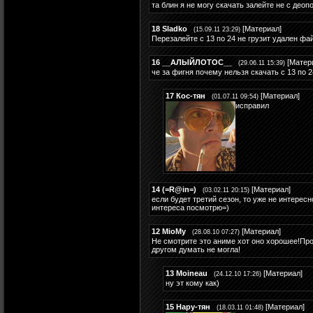
та блин я не могу скачать залейте не с деоп
18
Sladko
[
Материал
]
(15.09.11 23:29)
Перезалейте с 13 по 24 не грузит удален фа
16
__АЛЫЙЛОТОС__
[
Матер
(29.06.11 15:39)
че за фигня почему нельзя скачать с 13 по 
17
Кос-тян
[
Материал
]
(01.07.11 09:54)
исправил
14
(=R@in=)
[
Материал
]
(03.02.11 20:15)
если будет третий сезон, то уже не интересно
интереса посмотрю=)
12
MioMy
[
Материал
]
(28.08.10 07:27)
Не смотрите это аниме хот оно хорошее!Прос
другом думать не могла!
13
Moineau
[
Материал
]
(24.12.10 17:26)
ну эт кому как)
15
Нару-тян
[
Материал
]
(18.03.11 01:48)