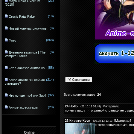
(21)
Mayoi Neko Overrun!
[2010]
(10)
Crucis Fatal Fake
(9)
Новый конкурс рисунков.
(868)
Фото
(8)
Дневники вампира | The
Vampire Diaries
(55)
Стол Заказов Аниме-кон
(214)
Какое аниме Вы сейчас
смотрите?
Всего комментариев
:
24
(32)
Что лучше mp4 или 3gp?
24
Hollo
[
Материал
]
(23.10.13 03:49)
(29)
Аниме аксессуары
почему пишут что данной страници не сущест
23
Кирито-Куун
[
Материал
]
(30.08.13 13:13)
я тоже решил скачать вот
Online