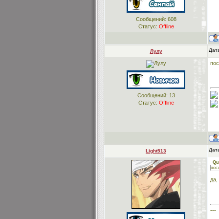
Сообщений:
608
Статус:
Offline
Дата
Лулу
пос
Сообщений:
13
Статус:
Offline
Дата
Light513
Qu
пос
да,
---