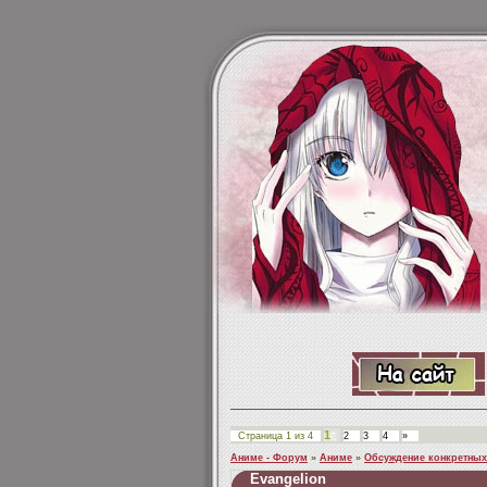
1
Страница
1
из
4
2
3
4
»
Аниме - Форум
»
Аниме
»
Обсуждение конкретных
Evangelion