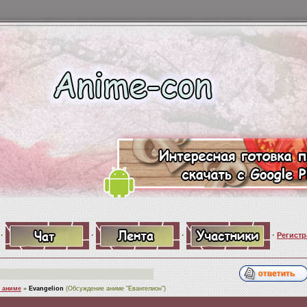
·
·
·
·
Регистр
 аниме
»
Evangelion
(Обсуждение аниме "Евангелион")