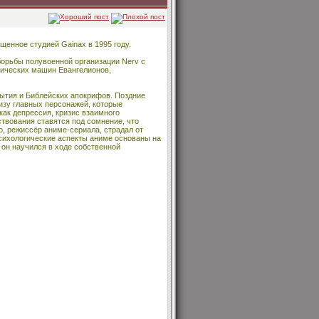
енное студией Gainax в 1995 году.
борьбы полувоенной организации Nerv с
ических машин Евангелионов,
ытия и Библейских апокрифов. Поздние
зу главных персонажей, которые
ак депрессия, кризис взаимного
ствования ставятся под сомнение, что
, режиссёр аниме-сериала, страдал от
психологические аспекты аниме основаны на
 он научился в ходе собственной