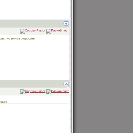
жки...но аниме хорошее
орошее