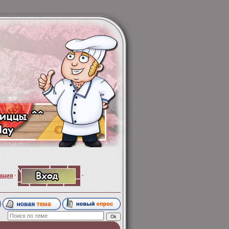
·
ация
·