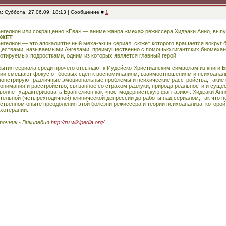
: Суббота, 27.06.09, 18:13 | Сообщение #
1
нгелион или сокращенно «Ева» — аниме жанра «меха» режиссера Хидэаки Анно, выпущ
ЖЕТ
нгелион — это апокалиптичный меха-экшн сериал, сюжет которого вращается вокруг 
ествами, называемыми Ангелами, преимущественно с помощью гигантских биомехан
отируемых подростками, одним из которых является главный герой.
ытия сериала среди прочего отсылают к Иудейско-Христианским символам из книги Б
ии смещают фокус от боевых сцен к воспоминаниям, взаимоотношениям и психоанали
онстрируют различные эмоциональные проблемы и психические расстройства, такие к
онимания и расстройство, связанное со страхом разлуки; природа реальности и суще
воляет характеризовать Евангелион как «постмодернистскую фантазию». Хидеаки Анно
тельной (четырёхгодичной) клинической депрессии до работы над сериалом, так что 
ственном опыте преодоления этой болезни режиссёра и теории психоанализа, которой
хотерапии.
очник - Википедия
http://ru.wikipedia.org/