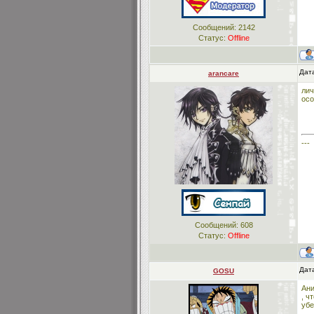
Сообщений:
2142
Статус:
Offline
Дата
arancare
лич
осо
---
Сообщений:
608
Статус:
Offline
Дата
GOSU
Ани
, ч
убе