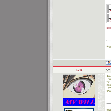
П
С
О
О
кро
Вед
Дата
fnc12
Ани
Ген
т.к
пох
Eva
зас
Вед