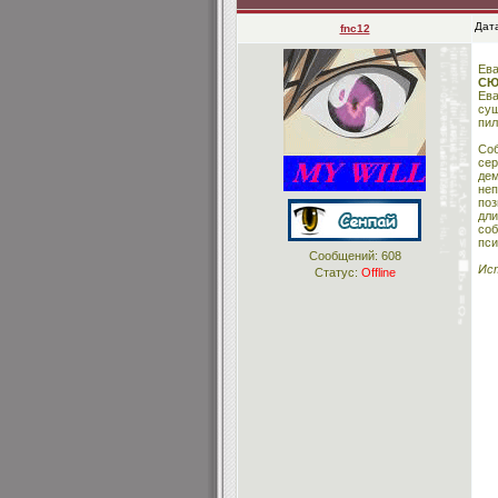
Дата
fnc12
Ева
СЮ
Ева
сущ
пил
Соб
сер
дем
неп
поз
дли
соб
пси
Сообщений:
608
Ист
Статус:
Offline