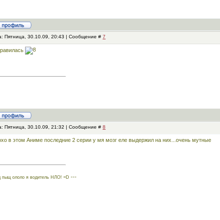
: Пятница, 30.10.09, 20:43 | Сообщение #
7
нравилась
: Пятница, 30.10.09, 21:32 | Сообщение #
8
хо в этом Аниме последние 2 серии у мя мозг еле выдержил на них...очень мутные
---
 пыщ ололо я водитель НЛО! =D