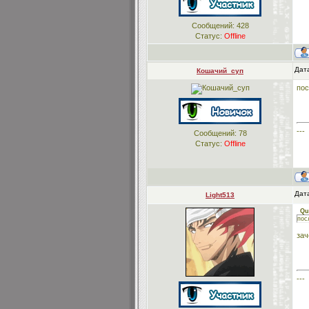
Сообщений:
428
Статус:
Offline
Дата
Кошачий_суп
пос
---
Сообщений:
78
Статус:
Offline
Дата
Light513
Qu
пос
за
---