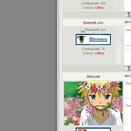
Сообщений:
428
Статус:
Offline
Дата
Кошачий_суп
по
Сообщений:
78
---
Статус:
Offline
Дата
Нару-тян
Пло
Пыщ