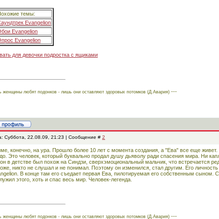
охожие темы:
аундтрек Evangelion
бои Evangelion
прос Evangelion
вать для девочки подростка с ящиками
---
ь женщины любят подонков - лишь они оставляют здоровых потомков (Д.Авария)
: Суббота, 22.08.09, 21:23 | Сообщение #
2
ме, конечно, на ура. Прошло более 10 лет с момента создания, а "Ева" все еще живе
до. Это человек, который буквально продал душу дьяволу ради спасения мира. Ни капл
. он в детстве был похож на Синдзи, сверхэмоциональный мальчик, что встречается ре
оже, никто не слушал и не понимал. Поэтому он изменился, стал другим. Его личность 
ngelion. В конце там его съедает первая Ева, пилотируемая его собственным сыном. С
лужил этого, хоть и спас весь мир. Человек-легенда.
---
ь женщины любят подонков - лишь они оставляют здоровых потомков (Д.Авария)