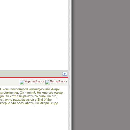
т. Очень понравился командующий Икари
и сомнения. Он - гений. Но мне его жалко,
дко.Он хотел выражать эмоции, но его,
отлично раскрывается в End of the
кверно это осознавать, но Икари Гендо