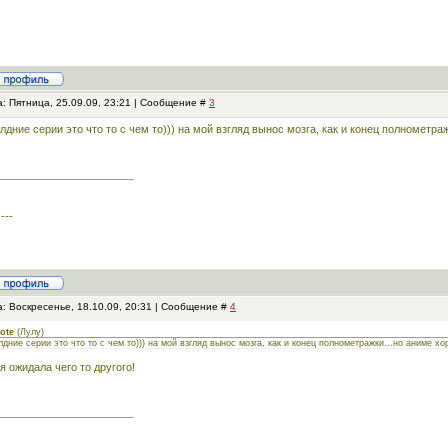
: Пятница, 25.09.09, 23:21 | Сообщение #
3
лдние серии это что то с чем то))) на мой взгляд вынос мозга, как и конец полнометра
---
: Воскресенье, 18.10.09, 20:31 | Сообщение #
4
ote
(
Лулу
)
лдние серии это что то с чем то))) на мой взгляд вынос мозга, как и конец полнометражки...но аниме х
 я ожидала чего то другого!