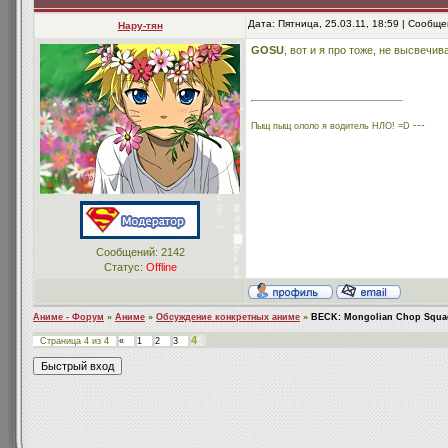
Дата: Пятница, 25.03.11, 18:59 | Сообщ
Нару-тян
GOSU
, вот и я про тоже, не высвечив
---
Пыщ пыщ ололо я водитель НЛО! =D
Сообщений:
2142
Статус:
Offline
Аниме - Форум
»
Аниме
»
Обсуждение конкретных аниме
»
BECK: Mongolian Chop Squa
4
Страница
4
из
4
«
1
2
3