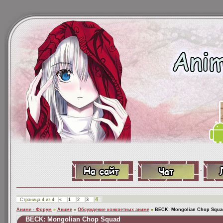
·
·
4
Страница
4
из
4
«
1
2
3
Аниме - Форум
»
Аниме
»
Обсуждение конкретных аниме
»
BECK: Mongolian Chop Squa
BECK: Mongolian Chop Squad