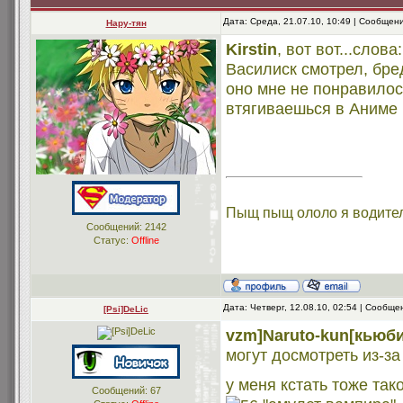
Дата: Среда, 21.07.10, 10:49 | Сообщен
Нару-тян
Kirstin
, вот вот...слов
Василиск смотрел, бред
оно мне не понравилос
втягиваешься в Аниме 
Пыщ пыщ ололо я водите
Сообщений:
2142
Статус:
Offline
Дата: Четверг, 12.08.10, 02:54 | Сообщ
[Psi]DeLic
vzm]Naruto-kun[кьюб
могут досмотреть из-за
у меня кстать тоже тако
Сообщений:
67