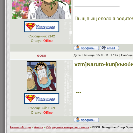
Пыщ пыщ ололо я водите
Сообщений:
2142
Статус:
Offline
Дата: Пятница, 25.03.11, 17:47 | Сообщ
GOSU
vzm]Naruto-kun[кьюб
---
Сообщений:
1569
Статус:
Offline
Аниме - Форум
»
Аниме
»
Обсуждение конкретных аниме
»
BECK: Mongolian Chop Squa