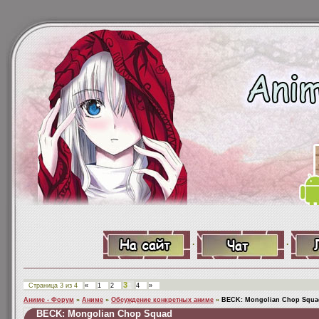
·
·
3
Страница
3
из
4
«
1
2
4
»
Аниме - Форум
»
Аниме
»
Обсуждение конкретных аниме
»
BECK: Mongolian Chop Squa
BECK: Mongolian Chop Squad