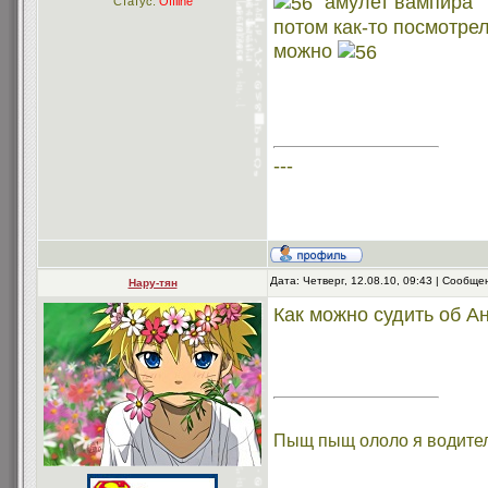
"амулет вампира"
Статус:
Offline
потом как-то посмотрел
можно
---
Дата: Четверг, 12.08.10, 09:43 | Сообщ
Нару-тян
Как можно судить об А
Пыщ пыщ ололо я водите