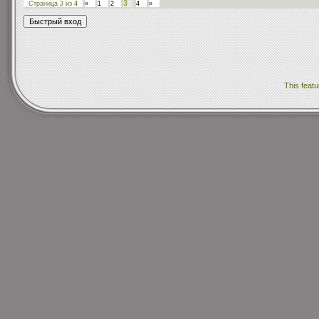
3
Страница
3
из
4
«
1
2
4
»
This featu