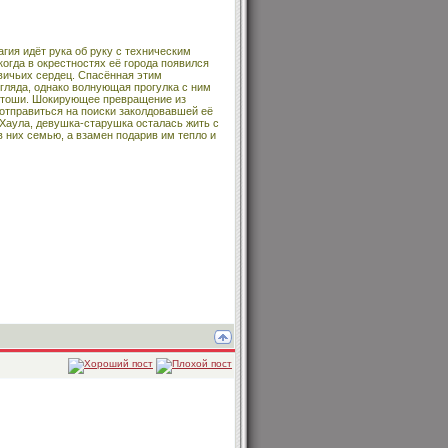
гия идёт рука об руку с техническим
гда в окрестностях её города появился
вичьих сердец. Спасённая этим
згляда, однако волнующая прогулка с ним
устоши. Шокирующее превращение из
отправиться на поиски заколдовавшей её
 Хаула, девушка-старушка осталась жить с
в них семью, а взамен подарив им тепло и