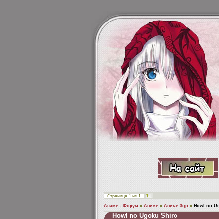
1
Страница
1
из
1
Аниме - Форум
»
Аниме
»
Аниме 3gp
»
Howl no U
Howl no Ugoku Shiro