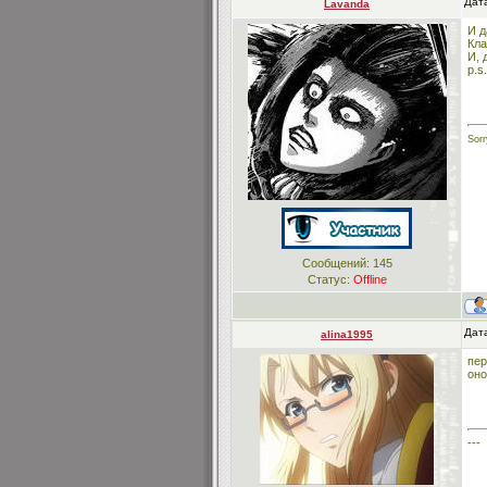
Дат
Lavanda
И д
Кла
И, 
p.s
Sorr
Сообщений:
145
Статус:
Offline
Дата
alina1995
пер
оно
---