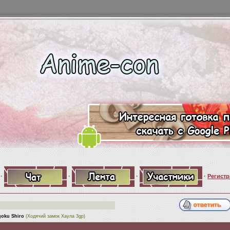
·
·
·
·
Регистр
goku Shiro
(Ходячий замок Хаула 3gp)