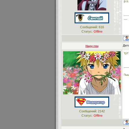
p.s
---
Сообщений:
616
Статус:
Offline
Дат
Нару-тян
тут
Пыщ
Сообщений:
2142
Статус:
Offline