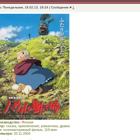
а: Понедельник, 18.02.13, 19:24 | Сообщение #
1
оизводство:
Я
пония
нр:
сказка, приключения, романтика, драма
п:
полнометражный фильм, 119 мин.
емьера:
20.11.2004