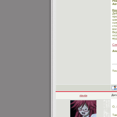
Ре
Ав
Кр
Дей
про
шаг
гол
сто
вос
Вед
хоз
муд
Сля
Ан
Пыщ
Дат
rin-rin
О, 
Так