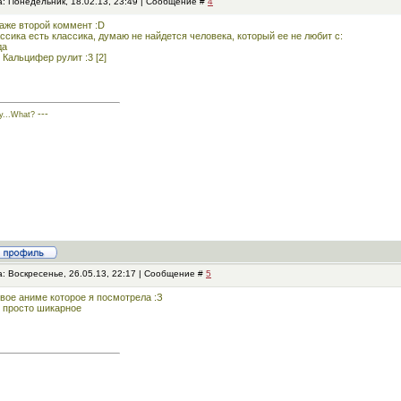
а: Понедельник, 18.02.13, 23:49 | Сообщение #
4
аже второй коммент :D
ссика есть классика, думаю не найдется человека, который ее не любит с:
да
. Кальцифер рулит :3 [2]
---
y...What?
: Воскресенье, 26.05.13, 22:17 | Сообщение #
5
вое аниме которое я посмотрела :З
 просто шикарное