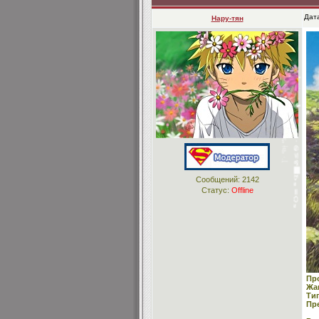
Дат
Нару-тян
Сообщений:
2142
Статус:
Offline
Пр
Жа
Ти
Пр