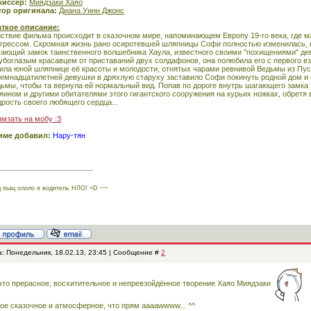
жиссёр:
Миядзаки Хаяо
тор оригинала:
Диана Уинн Джонс
аткое описание:
ствие фильма происходит в сказочном мире, напоминающем Европу 19-го века, где ма
грессом. Скромная жизнь рано осиротевшей шляпницы Софи полностью изменилась, ко
ающий замок таинственного волшебника Хаула, известного своими "похищениями" де
убоглазым красавцем от приставаний двух солдафонов, она полюбила его с первого в
ила юной шляпнице её красоты и молодости, отнятых чарами ревнивой Ведьмы из П
емнадцатилетней девушки в дряхлую старуху заставило Софи покинуть родной дом и 
ьмы, чтобы та вернула ей нормальный вид. Попав по дороге внутрь шагающего замка
яином и другими обитателями этого гигантского сооружения на курьих ножках, обретя 
рость своего любящего сердца...
мзать на мобу :3
име добавил:
Нару-тян
---
 пыщ ололо я водитель НЛО! =D
а: Понедельник, 18.02.13, 23:45 | Сообщение #
2
это прерасное, восхитительное и непревзойдённое творение Хаяо Миядзаки
ое сказочное и атмосферное, что прям aaaawwww... ^^