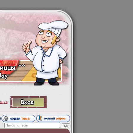
·
ация
·