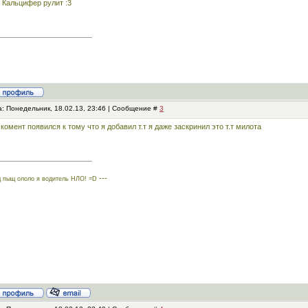
. Кальцифер рулит :3
а: Понедельник, 18.02.13, 23:46 | Сообщение #
3
 комент появился к тому что я добавил т.т я даже заскринил это т.т милота
---
 пыщ ололо я водитель НЛО! =D