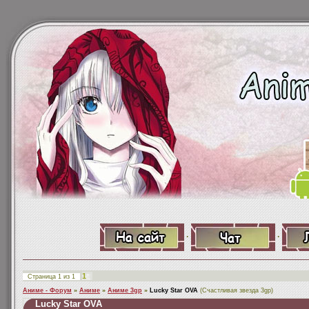
·
·
1
Страница
1
из
1
Аниме - Форум
»
Аниме
»
Аниме 3gp
»
Lucky Star OVA
(Счастливая звезда 3gp)
Lucky Star OVA