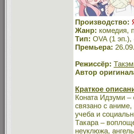
Производство:
Жанр:
комедия, 
Тип:
OVA (1 эп.),
Премьера:
26.09
Режиссёр:
Такэм
Автор оригинал
Краткое описан
Коната Идзуми – о
связано с аниме,
учеба и социаль
Такара – воплоще
неуклюжа, ангель