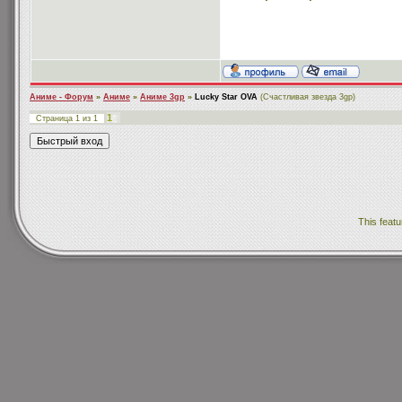
Аниме - Форум
»
Аниме
»
Аниме 3gp
»
Lucky Star OVA
(Счастливая звезда 3gp)
1
Страница
1
из
1
This featu