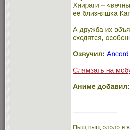
Хиираги – «вечны
ее близняшка Каг
А дружба их объя
сходятся, особен
Озвучил:
Ancord
Слямзать на мобу
Аниме добавил:
Пыщ пыщ ололо я в