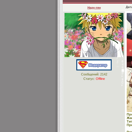
Дата
Нару-тян
Сообщений:
2142
Статус:
Offline
Пр
Жа
Ти
Пр