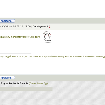
: Суббота, 04.02.12, 22:50 | Сообщение #
6
жаю эту полнометражку ,аригато
надо людей винить за то,что они относятся враждебно ко всему,чего не понимают.Не нужно их ненавид
 Trigun: Badlands Rumble
(Триган Фильм 3gp)