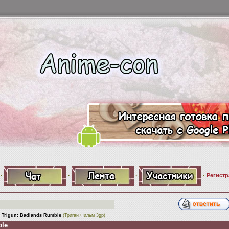
·
·
·
·
Регистр
 Trigun: Badlands Rumble
(Триган Фильм 3gp)
ble