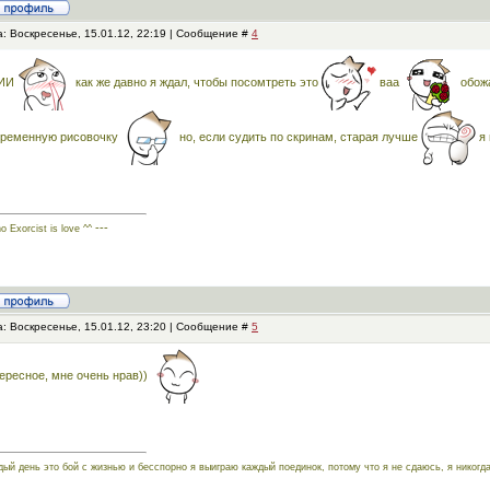
: Воскресенье, 15.01.12, 22:19 | Сообщение #
4
ИИ
как же давно я ждал, чтобы посомтреть это
ваа
обож
временную рисовочку
но, если судить по скринам, старая лучше
я 
---
o Exorcist is love ^^
: Воскресенье, 15.01.12, 23:20 | Сообщение #
5
ересное, мне очень нрав))
дый день это бой с жизнью и бесспорно я выиграю каждый поединок, потому что я не сдаюсь, я нико