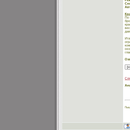
Ре
Сня
Ав
Кр
По 
бро
кра
вес
дав
Ита
огр
ком
охо
гла
Оз
Сля
Ан
Пыщ