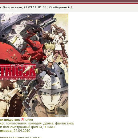
: Воскресенье, 27.03.11, 01:33 | Сообщение #
1
оизводство:
Я
пония
нр:
приключения, комедия, драма, фантастика
п:
полнометражный фильм, 90 мин.
емьера:
24.04.2010