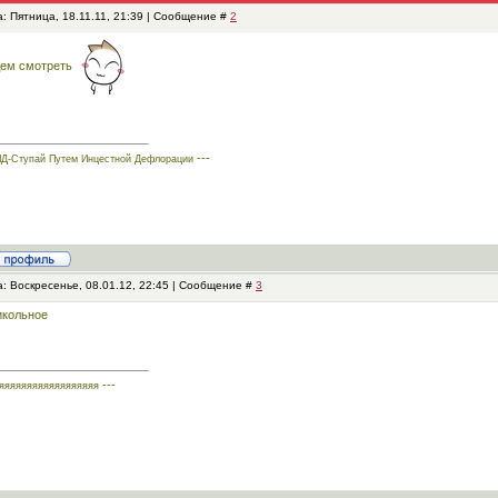
: Пятница, 18.11.11, 21:39 | Сообщение #
2
дем смотреть
---
Д-Ступай Путем Инцестной Дефлорации
: Воскресенье, 08.01.12, 22:45 | Сообщение #
3
икольное
---
яяяяяяяяяяяяяяяяяя