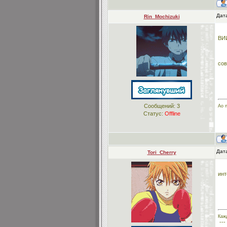
Дата
Rin_Mochizuki
ВИ
со
Сообщений:
3
Ao n
Статус:
Offline
Дата
Tori_Cherry
инт
Каж
---