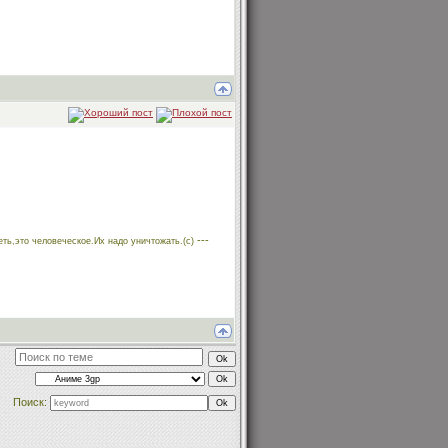
---
еть,это человеческое.Их надо уничтожать.(с)
Поиск: