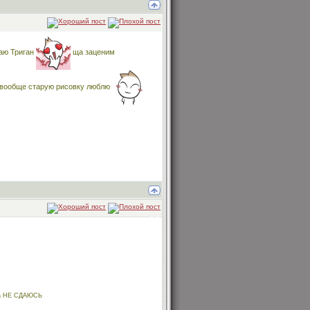
аю Триган
ща заценим
вообще старую рисовку люблю
гда НЕ СДАЮСЬ