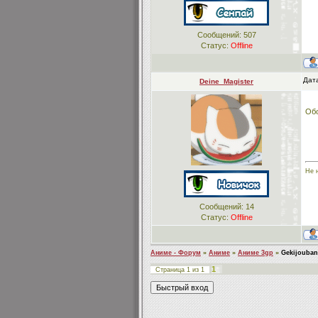
Сообщений:
507
Статус:
Offline
Дата
Deine_Magister
Обо
Не 
Сообщений:
14
Статус:
Offline
Аниме - Форум
»
Аниме
»
Аниме 3gp
»
Gekijouban
1
Страница
1
из
1