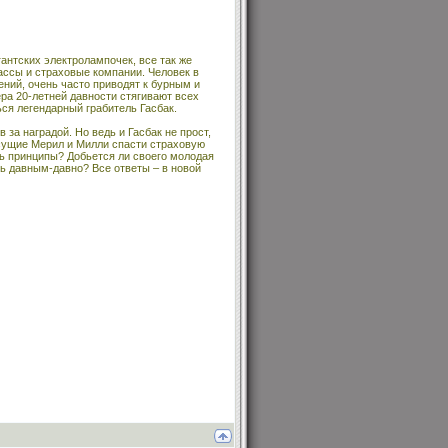
гантских электролампочек, все так же
ассы и страховые компании. Человек в
ений, очень часто приводят к бурным и
ра 20-летней давности стягивают всех
ься легендарный грабитель Гасбак.
за наградой. Но ведь и Гасбак не прост,
есущие Мерил и Милли спасти страховую
ть принципы? Добьется ли своего молодая
сь давным-давно? Все ответы – в новой