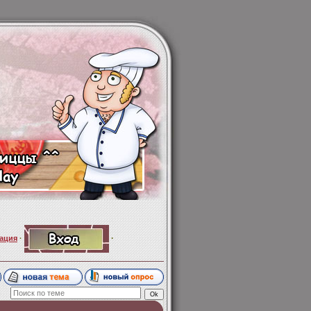
·
ация
·