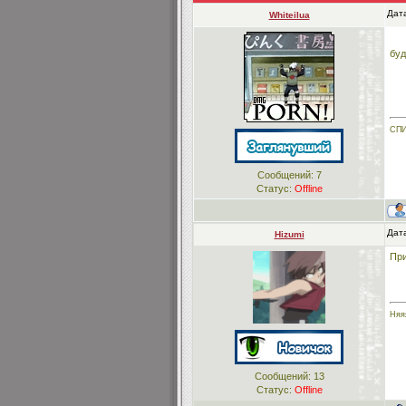
Дата
Whiteilua
бу
СПИ
Сообщений:
7
Статус:
Offline
Дата
Hizumi
Пр
Няя
Сообщений:
13
Статус:
Offline