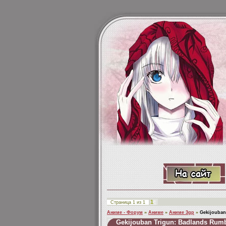
1
Страница
1
из
1
Аниме - Форум
»
Аниме
»
Аниме 3gp
»
Gekijouban
Gekijouban Trigun: Badlands Rum