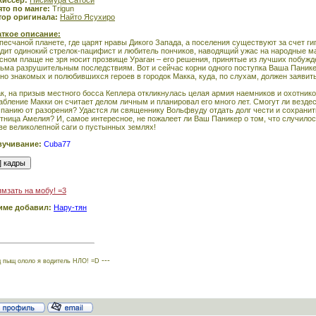
жиссёр:
Нисимура Сатоси
то по манге:
Trigun
тор оригинала:
Найто Ясухиро
аткое описание:
песчаной планете, где царят нравы Дикого Запада, а поселения существуют за счет ги
дит одинокий стрелок-пацифист и любитель пончиков, наводящий ужас на народные м
сном плаще не зря носит прозвище Ураган – его решения, принятые из лучших побужд
ьма разрушительным последствиям. Вот и сейчас корни одного поступка Ваша Панике
но знакомых и полюбившихся героев в городок Макка, куда, по слухам, должен заявит
к, на призыв местного босса Кеплера откликнулась целая армия наемников и охотников 
абление Макки он считает делом личным и планировал его много лет. Смогут ли везд
панию от разорения? Удастся ли священнику Вольфвуду отдать долг чести и сохрани
тница Амелия? И, самое интересное, не пожалеет ли Ваш Паникер о том, что случило
ве великолепной саги о пустынных землях!
вучивание:
Cuba77
мзать на мобу! =3
име добавил:
Нару-тян
---
 пыщ ололо я водитель НЛО! =D