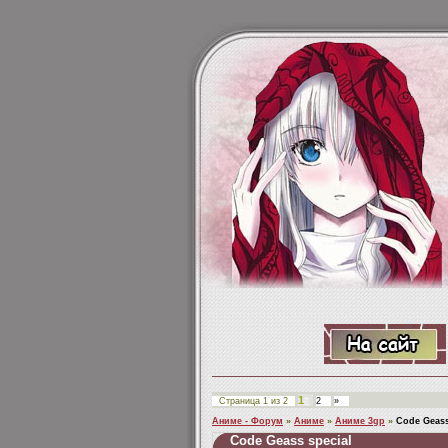
1
Страница
1
из
2
2
»
Аниме - Форум
»
Аниме
»
Аниме 3gp
»
Code Geass
Code Geass special