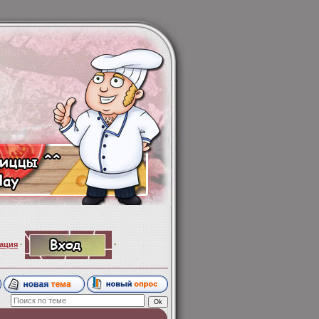
·
ация
·