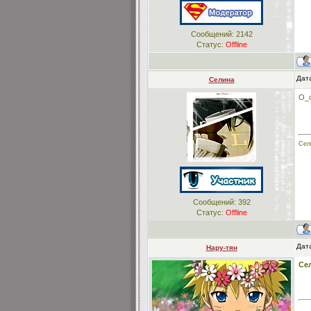
Сообщений:
2142
Статус:
Offline
Дата
Селина
О_о
Сел
Сообщений:
392
Статус:
Offline
Дата
Нару-тян
Се