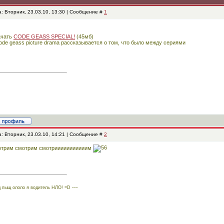
: Вторник, 23.03.10, 13:30 | Сообщение #
1
ачать
CODE GEASS SPECIAL!
(45мб)
ode geass picture drama рассказывается о том, что было между сериями
: Вторник, 23.03.10, 14:21 | Сообщение #
2
отрим смотрим смотрииииииииииим
---
 пыщ ололо я водитель НЛО! =D