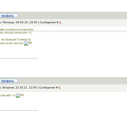
: Пятница, 09.04.10, 23:40 | Сообщение #
8
ote
(
vzm|Naruto-kun|кьюби
)
там эпизоды маленькие =))
, не больше 5 минут))
чно если честно
: Вторник, 22.03.11, 12:55 | Сообщение #
9
спасибо =з