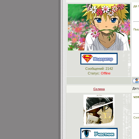
да 
Пыщ
Сообщений:
2142
Статус:
Offline
Дата
Селина
vz
Сел