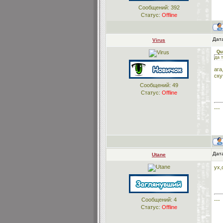
Сообщений:
392
Статус:
Offline
Дата
Virus
Qu
да 
ага
ску
Сообщений:
49
Статус:
Offline
---
Дата
Utane
ух,
Сообщений:
4
---
Статус:
Offline