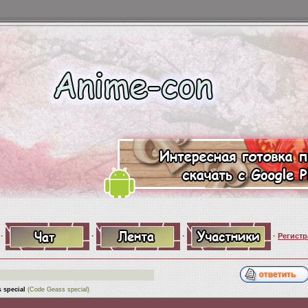
·
·
·
·
Регистр
 special
(Code Geass special)