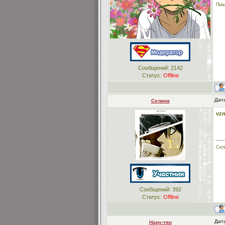
Пыщ
Сообщений:
2142
Статус:
Offline
Дата
Селина
vz
Сел
Сообщений:
392
Статус:
Offline
Дата
Нару-тян