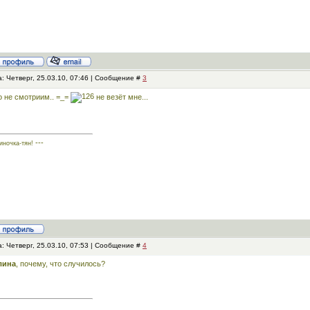
: Четверг, 25.03.10, 07:46 | Сообщение #
3
 не смотриим.. =_=
не везёт мне...
---
иночка-тян!
: Четверг, 25.03.10, 07:53 | Сообщение #
4
лина
, почему, что случилось?