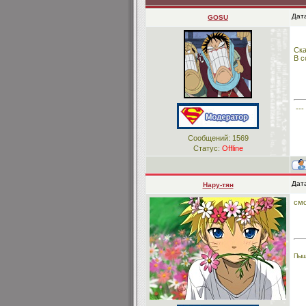
Дата
GOSU
Ск
В c
---
Сообщений:
1569
Статус:
Offline
Дата
Нару-тян
см
Пыщ