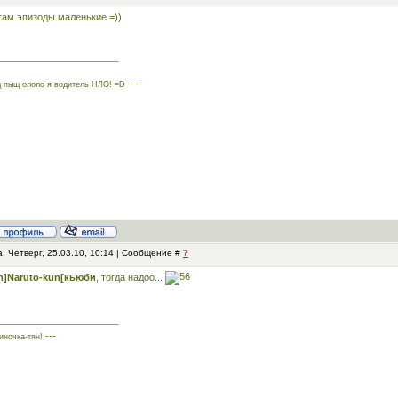
там эпизоды маленькие =))
---
 пыщ ололо я водитель НЛО! =D
: Четверг, 25.03.10, 10:14 | Сообщение #
7
m]Naruto-kun[кьюби
, тогда надоо...
---
иночка-тян!