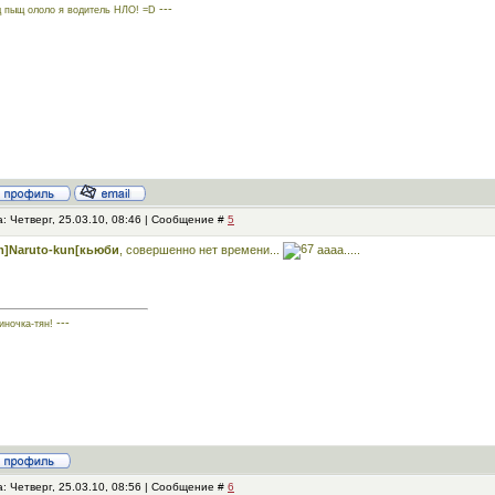
---
 пыщ ололо я водитель НЛО! =D
: Четверг, 25.03.10, 08:46 | Сообщение #
5
m]Naruto-kun[кьюби
, совершенно нет времени...
аааа.....
---
иночка-тян!
: Четверг, 25.03.10, 08:56 | Сообщение #
6