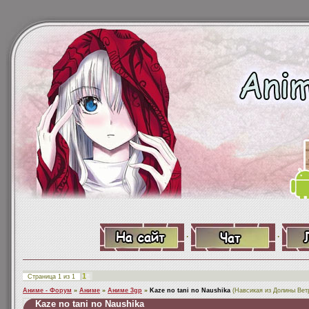
·
·
1
Страница
1
из
1
Аниме - Форум
»
Аниме
»
Аниме 3gp
»
Kaze no tani no Naushika
(Навсикая из Долины Вет
Kaze no tani no Naushika