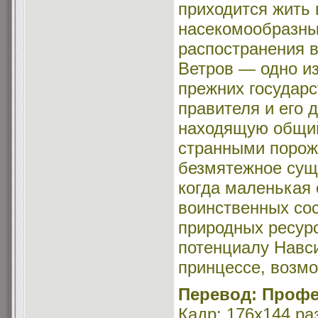
приходится жить 
насекомообразных
распостранения 
Ветров — одно из
прежних государс
правителя и его 
находящую общий
странными порож
безмятежное сущ
когда маленькая 
воинственных со
природных ресурс
потенциалу Навси
принцессе, возмо
Перевод: Профе
Кадр: 176х144 ра