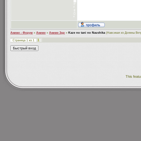
Аниме - Форум
»
Аниме
»
Аниме 3gp
»
Kaze no tani no Naushika
(Навсикая из Долины Вет
1
Страница
1
из
1
This featu