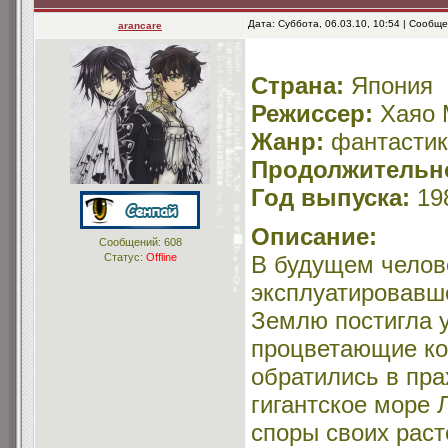
Дата: Суббота, 06.03.10, 10:54 | Сообщ
arancare
Страна:
Япония
Режиссер:
Хаяо 
Жанр:
фантасти
Продолжительн
Год выпуска:
19
Описание:
Сообщений:
608
В будущем челов
Статус:
Offline
эксплуатировавше
Землю постигла у
процветающие ко
обратились в пра
гигантское море
споры своих рас