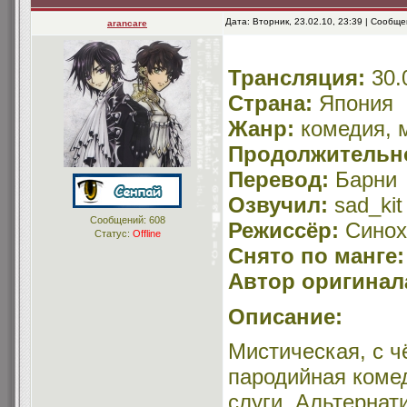
Дата: Вторник, 23.02.10, 23:39 | Сообщ
arancare
Трансляция:
30.
Страна:
Япония
Жанр:
комедия, 
Продолжительн
Перевод:
Барни
Озвучил:
sad_kit
Сообщений:
608
Режиссёр:
Синох
Статус:
Offline
Снято по манге:
Автор оригинал
Описание:
Мистическая, с 
пародийная коме
слуги. Альтернат