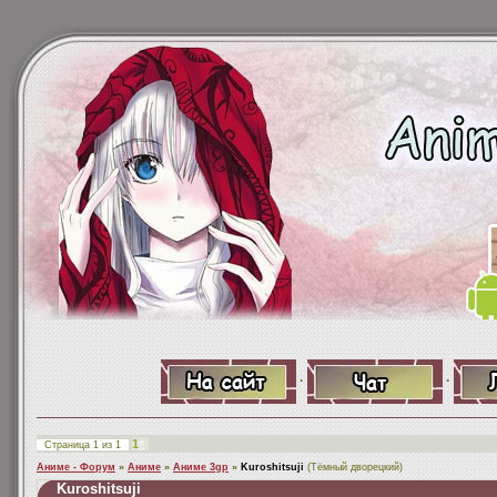
·
·
1
Страница
1
из
1
Аниме - Форум
»
Аниме
»
Аниме 3gp
»
Kuroshitsuji
(Тёмный дворецкий)
Kuroshitsuji