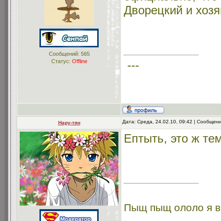
Дворецкий и хозя
Сообщений:
565
Статус:
Offline
---
Дата: Среда, 24.02.10, 09:42 | Сообщен
Нару-тян
Ептыть, это ж те
Пыщ пыщ ололо я в