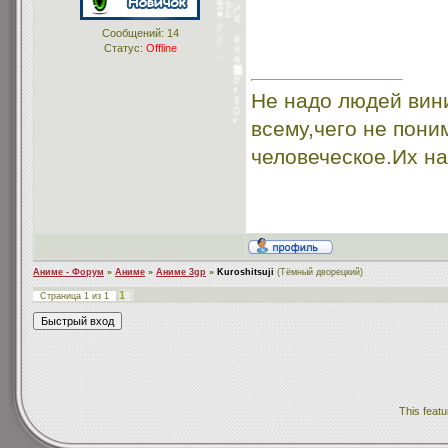
Сообщений:
14
Статус:
Offline
Не надо людей вини
всему,чего не пони
человеческое.Их на
Аниме - Форум
»
Аниме
»
Аниме 3gp
»
Kuroshitsuji
(Тёмный дворецкий)
1
Страница
1
из
1
This featu