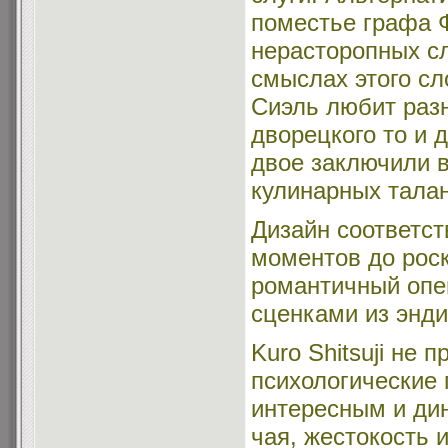
поместье графа 
нерасторопных сл
смыслах этого с
Сиэль любит раз
дворецкого то и 
двое заключили в
кулинарных тала
Дизайн соответст
моментов до рос
романтичный опен
сценками из энди
Kuro Shitsuji не 
психологические 
интересным и ди
чая, жестокость 