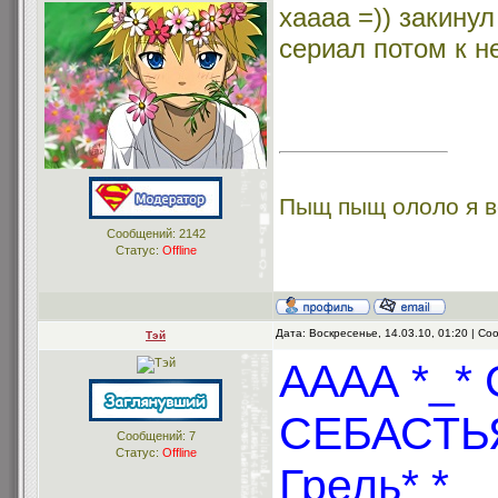
хаааа =)) закинул
сериал потом к н
Пыщ пыщ ололо я в
Сообщений:
2142
Статус:
Offline
Дата: Воскресенье, 14.03.10, 01:20 | С
Тэй
АААА *_* 
СЕБАСТЬЯ
Сообщений:
7
Статус:
Offline
Грель* *__