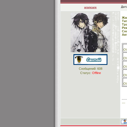
Дата
arancare
Жа
Ти
Тр
Ре
Сня
Ав
OV
OV
OV
Сообщений:
608
Статус:
Offline
OV
OV
---