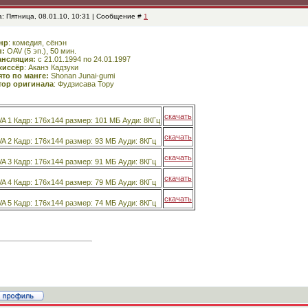
: Пятница, 08.01.10, 10:31 | Сообщение #
1
нр
: комедия, сёнэн
п:
OAV (5 эп.), 50 мин.
ансляция:
c 21.01.1994 по 24.01.1997
жиссёр
: Аканэ Кадзуки
то по манге:
Shonan Junai-gumi
тор оригинала
: Фудзисава Тору
скачать
A 1 Кадр: 176х144 размер: 101 МБ Ауди: 8КГц
скачать
A 2 Кадр: 176х144 размер: 93 МБ Ауди: 8КГц
скачать
A 3 Кадр: 176х144 размер: 91 МБ Ауди: 8КГц
скачать
A 4 Кадр: 176х144 размер: 79 МБ Ауди: 8КГц
скачать
A 5 Кадр: 176х144 размер: 74 МБ Ауди: 8КГц