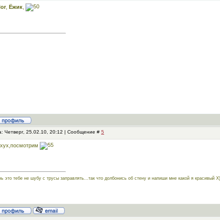
lor
,
Ёжик
,
: Четверг, 25.02.10, 20:12 | Сообщение #
5
ухух,посмотрим
нь это тебе не шубу с трусы заправлять...так что долбонись об стену и напиши мне какой я красивый Х)