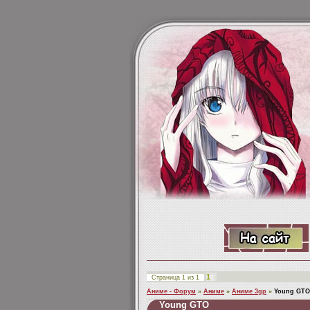
1
Страница
1
из
1
Аниме - Форум
»
Аниме
»
Аниме 3gp
»
Young GTO
Young GTO