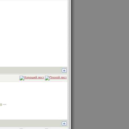
---
))