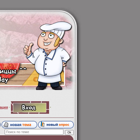
·
ация
·