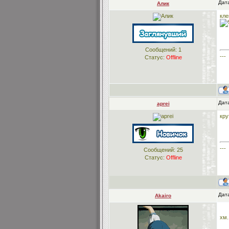
Дата
Алик
кле
Сообщений:
1
---
Статус:
Offline
Дата
aprei
кру
---
Сообщений:
25
Статус:
Offline
Дата
Akairo
хм.