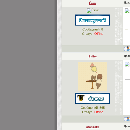
Дата
Ёжик
Сообщений:
8
---
Статус:
Offline
Дата
Sailor
---
Сообщений:
565
Статус:
Offline
Дата
arancare