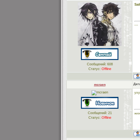
Sai
---
Сообщений:
608
Статус:
Offline
Дата
mcraen
ух
Сообщений:
21
жиз
Статус:
Offline