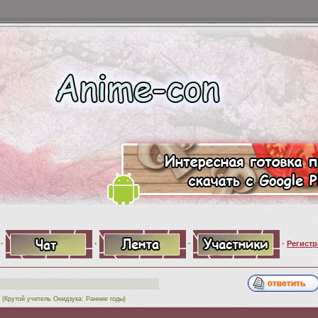
·
·
·
·
Регистр
(Крутой учитель Онидзука: Ранние годы)