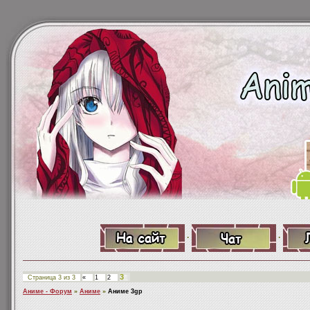
·
·
3
Страница
3
из
3
«
1
2
Аниме - Форум
»
Аниме
»
Аниме 3gp