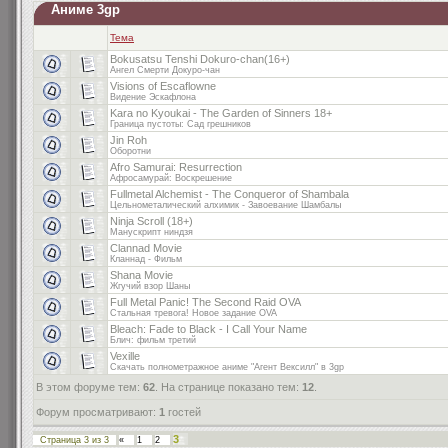
Аниме 3gp
Тема
Bokusatsu Tenshi Dokuro-chan(16+)
Ангел Смерти Докуро-чан
Visions of Escaflowne
Видение Эскафлона
Kara no Kyoukai - The Garden of Sinners 18+
Граница пустоты: Сад грешников
Jin Roh
Оборотни
Afro Samurai: Resurrection
Афросамурай: Воскрешение
Fullmetal Alchemist - The Conqueror of Shambala
Цельнометалический алхимик - Завоевание Шамбалы
Ninja Scroll (18+)
Манускрипт ниндзя
Clannad Movie
Кланнад - Фильм
Shana Movie
Жгучий взор Шаны
Full Metal Panic! The Second Raid OVA
Стальная тревога! Новое задание OVA
Bleach: Fade to Black - I Call Your Name
Блич: фильм третий
Vexille
Скачать полнометражное аниме "Агент Вексилл" в 3gp
В этом форуме тем:
62
. На странице показано тем:
12
.
Форум просматривают:
1
гостей
3
Страница
3
из
3
«
1
2