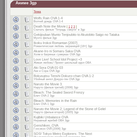
Аниме 3gp
Тема
Wolfs Rain OVA 1-4
Волчий дождь OVA 1-4
Death Note the Movie
[
1
2
3
]
Скачать фильм "Тетрадь смерти" в 3gp
Gekijouban Munto Tenjoubito to Akutobito Saigo no Tataka
Мунто фильм 3gp
Ikoku Irokoi Romantan [2007]
Романтическая любовь заграницей [18+] 3gp
Akane-Iro ni Somaru Saka OVA
Холм в багряных сумерках OVA 3gp
Love Live! School Idol Project =3
Живая любовь! Проект школьный идол ОВА
Aki Sora OVA 01-03
Аки и Сора OVA 3gp
Bokusatsu Tenshi Dokuro-chan OVA 1-2
Убойный ангел Докуро-тян OVA 3gp
Naruto the Movie 3
Наруто (фильм третий) [2006] 3gp
Bleach: The Sealed Sword Frenzy
Блич OVA-2 3gp
Bleach: Memories in the Rain
Блич OVA-1 3gp
Naruto the Movie 2: Legend of the Stone of Gelel
Наруто (фильм второй) [2005] 3gp
Kujibiki Unbalance OVA
Неравный жребий ОВА 3gp
Genshiken_OVA
Гэнсикэн OVA [2006] 3gp
SOS! Tokyo Metro Explorers: The Next