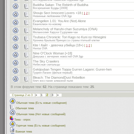
Исследователи токийской подземки 3gp
Buddha Saitan: The Rebirth of Buddha
Воскрешение Будды [2009]
Shoujo Sect Innocent Lovers +18
[
1
2
]
Невинные любовники OVA 3gp
Evangelion 1.01: You Are (Not) Alone
Евангелион по-новому
Melancholy of Haruhi-chan Suzumiya (ONA)
Меланхолия Харухи Судзумии-чан
Tsubasa Chronicle: Tori Kago no Kuni no Himegimi
Хроника Крыльев:Принцесса страны птичьей клетки
Kite \ Кайт - девочка убийца (18+)
[
1
2
]
Hentai OVA
Nine O'Clock Woman [+18]
Девушка с вечерних новостей OVA 3gp
The Sky Crawlers
Небесные скитальцы
Gekijouban Tengen Toppa Gurren Lagann: Guren-hen
Гуррен-Лаганн (фильм первый)
Bleach: The DiamondDust Rebellion
блич восстание алмазной пыли
В этом форуме тем:
62
. На странице показано тем:
25
.
2
Страница
2
из
3
«
1
3
»
Обычная тема (Есть новые сообщения)
Обычная тема
Обычная тема (Нет новых сообщений)
Тема - опрос
Горячая тема (Есть новые сообщения)
Важная тема