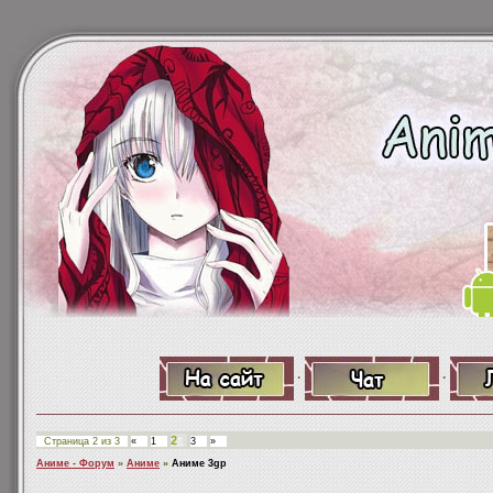
·
·
2
Страница
2
из
3
«
1
3
»
Аниме - Форум
»
Аниме
»
Аниме 3gp