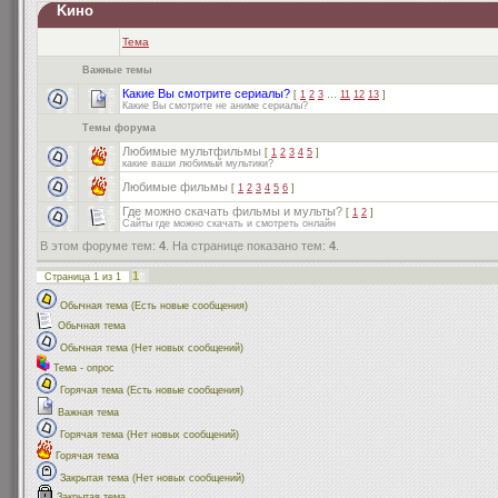
Kино
Тема
Важные темы
Какие Вы смотрите сериалы?
[
1
2
3
…
11
12
13
]
Какие Вы смотрите не аниме сериалы?
Темы форума
Любимые мультфильмы
[
1
2
3
4
5
]
какие ваши любимый мультики?
Любимые фильмы
[
1
2
3
4
5
6
]
Где можно скачать фильмы и мульты?
[
1
2
]
Сайты где можно скачать и смотреть онлайн
В этом форуме тем:
4
. На странице показано тем:
4
.
1
Страница
1
из
1
Обычная тема (Есть новые сообщения)
Обычная тема
Обычная тема (Нет новых сообщений)
Тема - опрос
Горячая тема (Есть новые сообщения)
Важная тема
Горячая тема (Нет новых сообщений)
Горячая тема
Закрытая тема (Нет новых сообщений)
Закрытая тема