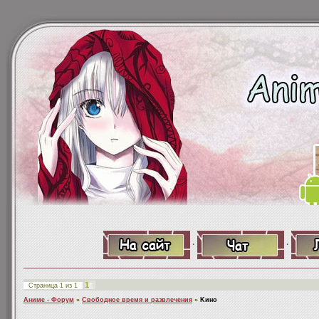
·
·
1
Страница
1
из
1
Аниме - Форум
»
Свободное время и развлечения
»
Kино