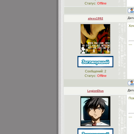
Статус:
Offline
Дата
alexs1992
Хоч
---
Сообщений:
2
Статус:
Offline
Дата
LegionDius
Пож
---