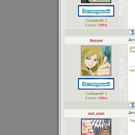
Сообщений:
1
Статус:
Offline
Дата
Максари
Доб
Вза
Mak
Сообщений:
1
Статус:
Offline
Дата
mad_angel
Пер