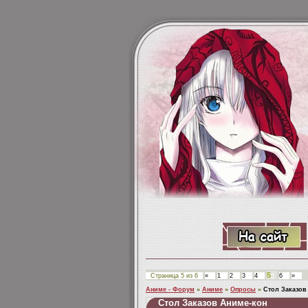
5
Страница
5
из
6
«
1
2
3
4
6
»
Аниме - Форум
»
Аниме
»
Опросы
»
Стол Заказов
Стол Заказов Аниме-кон