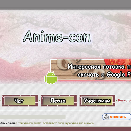
·
·
·
·
Регистр
 Аниме-кон
(Стол заказов аниме, оставляйте свои идеи(заказы на аниме))