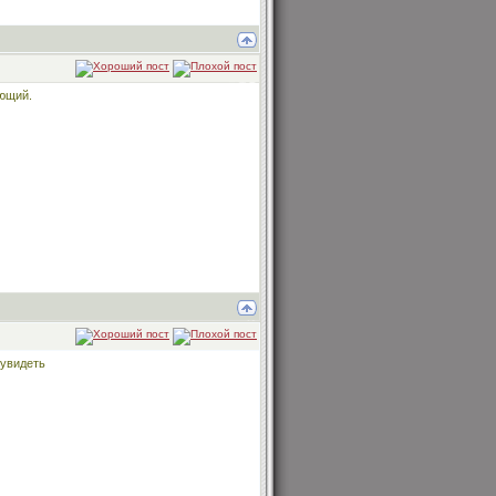
ающий.
 увидеть