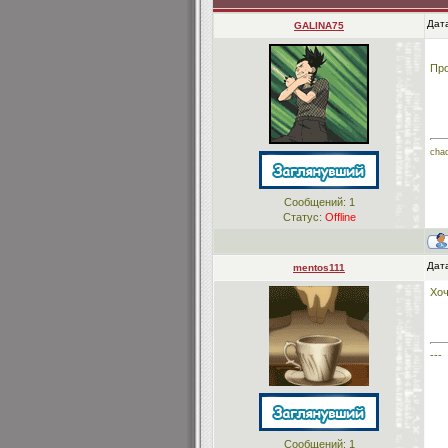
Дата
GALINA75
Про
cha
Сообщений:
1
Статус:
Offline
Дата
mentos111
Хоч
---
Сообщений:
1