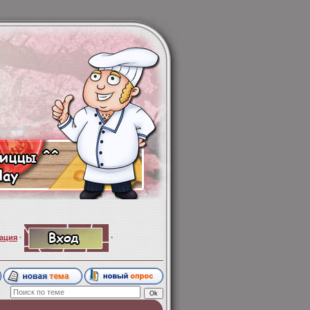
·
ация
·