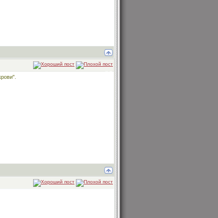
крови".