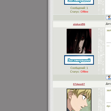
Сообщений:
1
Статус:
Offline
Дата
alukard96
зал
---
Сообщений:
1
Статус:
Offline
Дата
07dgon07
зал
dgo 