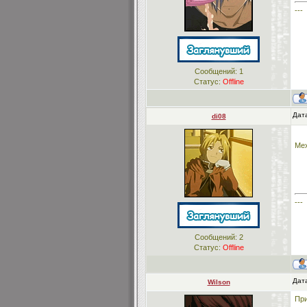
---
Сообщений:
1
Статус:
Offline
Дата
di08
Мех
---
Сообщений:
2
Статус:
Offline
Дата
Wilson
При