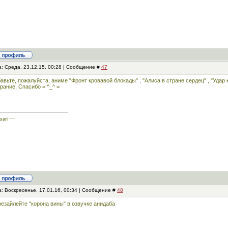
: Среда, 23.12.15, 00:28 | Сообщение #
47
авьте, пожалуйста, аниме "Фронт кровавой блокады" , "Алиса в стране сердец" , "Удар 
рание, Спасибо = ^_^ =
---
sari
: Воскресенье, 17.01.16, 00:34 | Сообщение #
48
езайлейте "корона вины" в озвучке анидаба