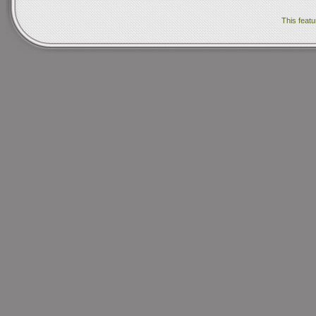
This featu