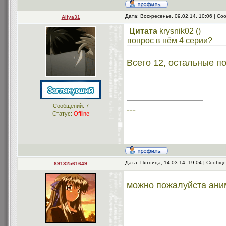
Дата: Воскресенье, 09.02.14, 10:06 | С
Aliya31
Цитата
krysnik02
(
)
вопрос в нём 4 серии?
Всего 12, остальные п
Сообщений:
7
---
Статус:
Offline
Дата: Пятница, 14.03.14, 19:04 | Сообщ
89132561649
можно пожалуйста ан