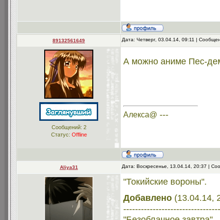
Дата: Четверг, 03.04.14, 09:11 | Сообщ
89132561649
А можно аниме Пес-де
---
Алекса@
Сообщений:
2
Статус:
Offline
Дата: Воскресенье, 13.04.14, 20:37 | С
Aliya31
"Токийские вороны".
Добавлено
(13.04.14, 
--------------------------------
"Безоблачное завтра".