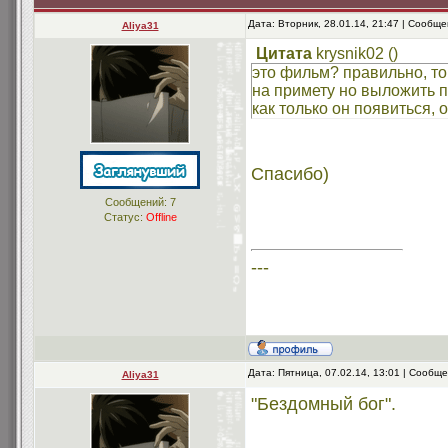
Дата: Вторник, 28.01.14, 21:47 | Сообщ
Aliya31
Цитата
krysnik02
(
)
это фильм? правильно, то
на примету но выложить по
как только он появиться,
Спасибо)
Сообщений:
7
Статус:
Offline
---
Дата: Пятница, 07.02.14, 13:01 | Сообщ
Aliya31
"Бездомный бог".