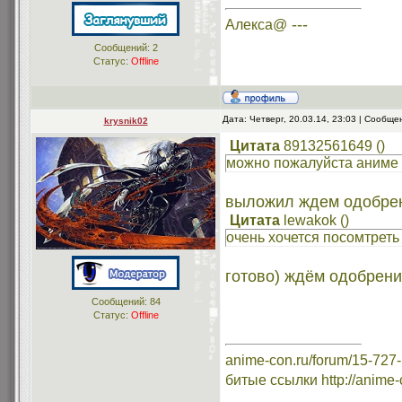
---
Алекса@
Сообщений:
2
Статус:
Offline
Дата: Четверг, 20.03.14, 23:03 | Сообщ
krysnik02
Цитата
89132561649
(
)
можно пожалуйста аниме
выложил ждем одобре
Цитата
lewakok
(
)
очень хочется посомтреть
готово) ждём одобрени
Сообщений:
84
Статус:
Offline
anime-con.ru/forum/15-727-
битые ссылки http://anime-