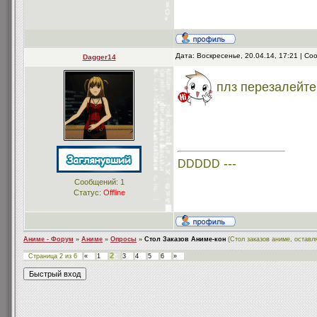
Дата: Воскресенье, 20.04.14, 17:21 | С
Dagger14
плз перезалейте
---
DDDDD
Сообщений:
1
Статус:
Offline
Аниме - Форум
»
Аниме
»
Опросы
»
Стол Заказов Аниме-кон
(Стол заказов аниме, оставл
2
Страница
2
из
6
«
1
3
4
5
6
»