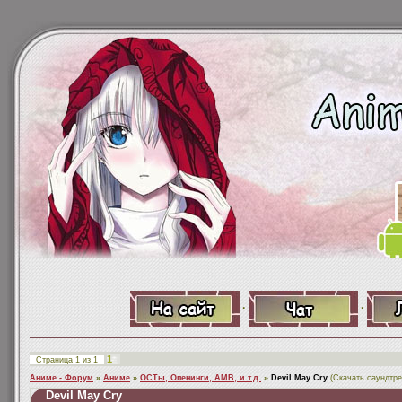
·
·
1
Страница
1
из
1
Аниме - Форум
»
Аниме
»
ОСТы, Опенинги, АМВ, и.т.д.
»
Devil May Cry
(Скачать саундтре
Devil May Cry