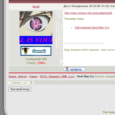
Дата: Понедельник, 05.10.09, 07:18 | 
fnc12
Доступно только для пользователей
Похожие темы:
Обсуждение Devil May Cry
Ведь женщины любят подонков - лишь они ос
Сообщений:
608
Статус:
Offline
Аниме - Форум
»
Аниме
»
ОСТы, Опенинги, АМВ, и.т.д.
»
Devil May Cry
(Скачать саундтре
1
Страница
1
из
1
This featu