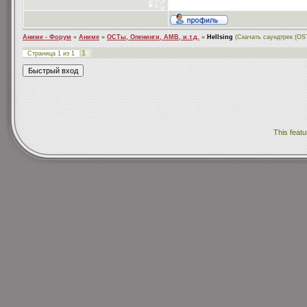
Аниме - Форум
»
Аниме
»
ОСТы, Опенинги, АМВ, и.т.д.
»
Hellsing
(Скачать саундтрек (OST
1
Страница
1
из
1
This featu