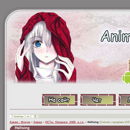
·
·
1
Страница
1
из
1
Аниме - Форум
»
Аниме
»
ОСТы, Опенинги, АМВ, и.т.д.
»
Hellsing
(Скачать саундтрек (OST
Hellsing