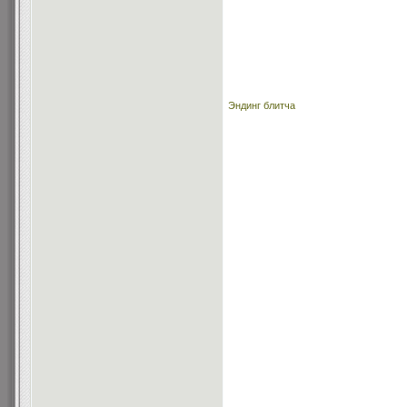
Эндинг блитча