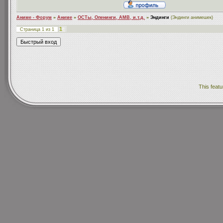
Аниме - Форум
»
Аниме
»
ОСТы, Опенинги, АМВ, и.т.д.
»
Эндинги
(Эндинги анимешек)
1
Страница
1
из
1
This featu