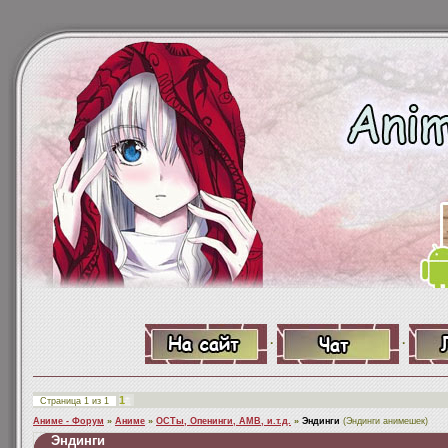
·
·
1
Страница
1
из
1
Аниме - Форум
»
Аниме
»
ОСТы, Опенинги, АМВ, и.т.д.
»
Эндинги
(Эндинги анимешек)
Эндинги