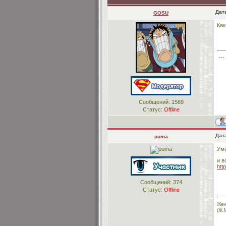
Дата
GOSU
Как
---
Сообщений:
1569
Статус:
Offline
Дата
puma
Уме
и в
htt
Сообщений:
374
Статус:
Offline
Жен
(Ж.