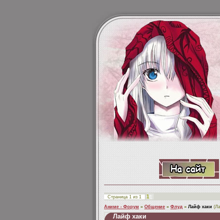
1
Страница
1
из
1
Аниме - Форум
»
Общение
»
Флуд
»
Лайф хаки
(Л
Лайф хаки