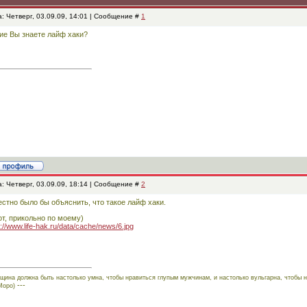
: Четверг, 03.09.09, 14:01 | Сообщение #
1
ие Вы знаете лайф хаки?
: Четверг, 03.09.09, 18:14 | Сообщение #
2
стно было бы объяснить, что такое лайф хаки.
от, прикольно по моему)
p://www.life-hak.ru/data/cache/news/6.jpg
щина должна быть настолько умна, чтобы нравиться глупым мужчинам, и настолько вульгарна, чтобы 
---
Моро)