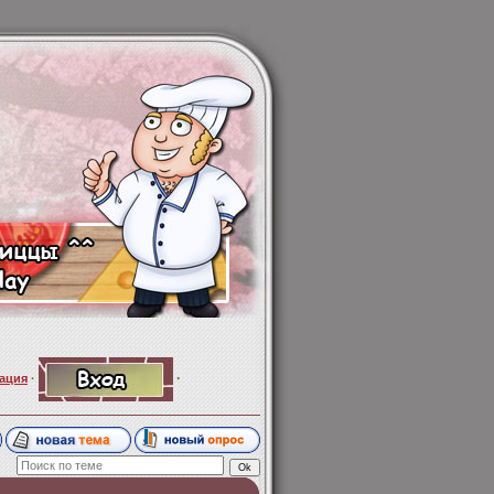
·
ация
·