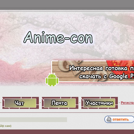
·
·
·
·
Регистр
айф хаки)