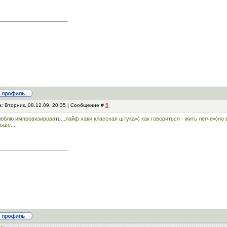
: Вторник, 08.12.09, 20:35 | Сообщение #
5
юблю импровизировать...лайф хаки классная штука=) как говориться - жить легче=)но
ьше...