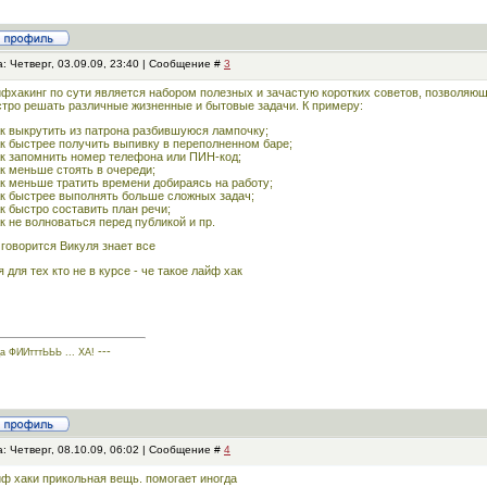
: Четверг, 03.09.09, 23:40 | Сообщение #
3
фхакинг по сути является набором полезных и зачастую коротких советов, позволяю
тро решать различные жизненные и бытовые задачи. К примеру:
ак выкрутить из патрона разбившуюся лампочку;
ак быстрее получить выпивку в переполненном баре;
ак запомнить номер телефона или ПИН-код;
ак меньше стоять в очереди;
ак меньше тратить времени добираясь на работу;
ак быстрее выполнять больше сложных задач;
ак быстро составить план речи;
ак не волноваться перед публикой и пр.
 говорится Викуля знает все
я для тех кто не в курсе - че такое лайф хак
---
да ФИИтттЬЬЬ ... ХА!
: Четверг, 08.10.09, 06:02 | Сообщение #
4
ф хаки прикольная вещь. помогает иногда