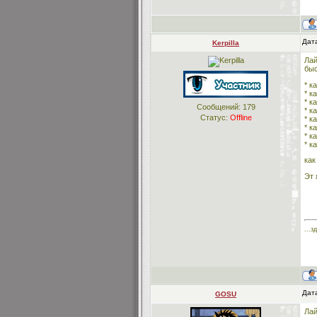
Дата
Kerpilla
Лай
быс
* к
* к
* к
Сообщений:
179
* к
Статус:
Offline
* к
* к
* к
* к
как
Эт 
...з
Дата
GOSU
Лай