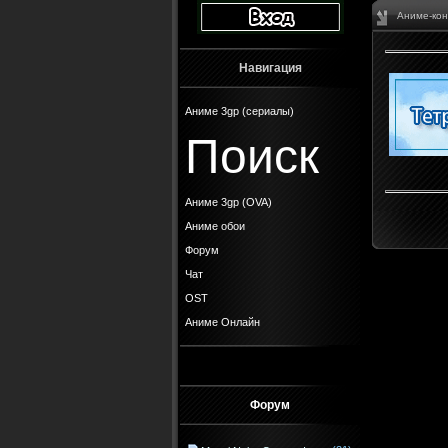
Аниме-кон
Навигация
Аниме 3gp (сериалы)
Поиск
Аниме 3gp (OVA)
Аниме обои
Форум
Чат
OST
Аниме Онлайн
Форум