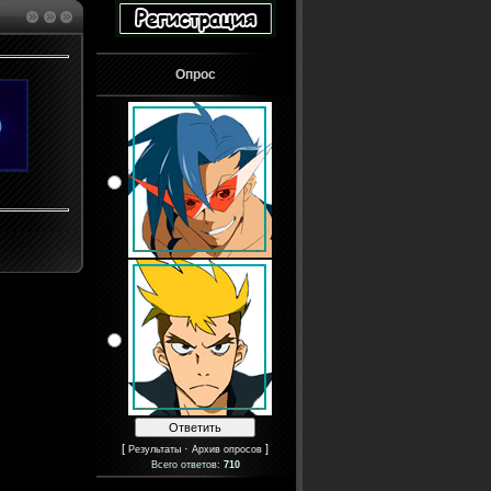
Опрос
[
·
]
Результаты
Архив опросов
Всего ответов:
710