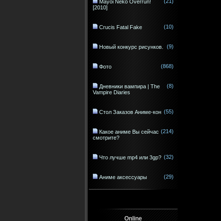
(21)
Mayoi Neko Overrun!
[2010]
(10)
Crucis Fatal Fake
(9)
Новый конкурс рисунков.
(868)
Фото
(8)
Дневники вампира | The
Vampire Diaries
(55)
Стол Заказов Аниме-кон
(214)
Какое аниме Вы сейчас
смотрите?
(32)
Что лучше mp4 или 3gp?
(29)
Аниме аксессуары
Online