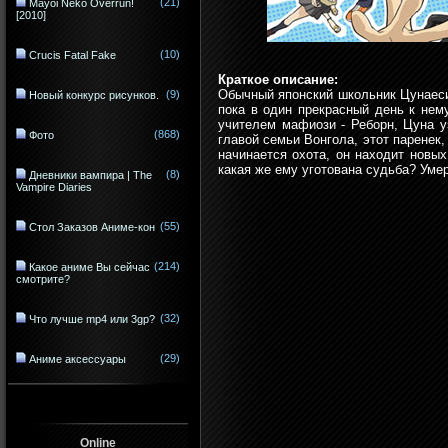
(21)
Mayoi Neko Overrun!
[2010]
(10)
Crucis Fatal Fake
Краткое описание:
Обычный японский школьник Цунаеси
(9)
Новый конкурс рисунков.
пока в один прекрасный день к нем
учителем мафиози - Реборн, Цуна у
(868)
Фото
главой семьи Вонгола, этот паренек,
начинается охота, он находит новых
какая же ему уготована судьба? Умер
(8)
Дневники вампира | The
Vampire Diaries
(55)
Стол Заказов Аниме-кон
(214)
Какое аниме Вы сейчас
смотрите?
(32)
Что лучше mp4 или 3gp?
(29)
Аниме аксессуары
Online