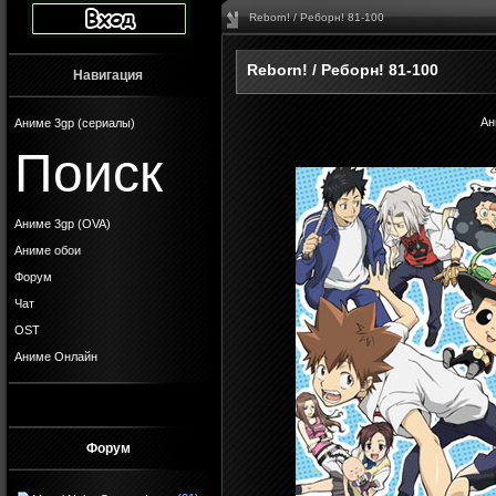
Reborn! / Реборн! 81-100
Reborn! / Реборн! 81-100
Навигация
Ан
Аниме 3gp (сериалы)
Поиск
Аниме 3gp (OVA)
Аниме обои
Форум
Чат
OST
Аниме Онлайн
Форум