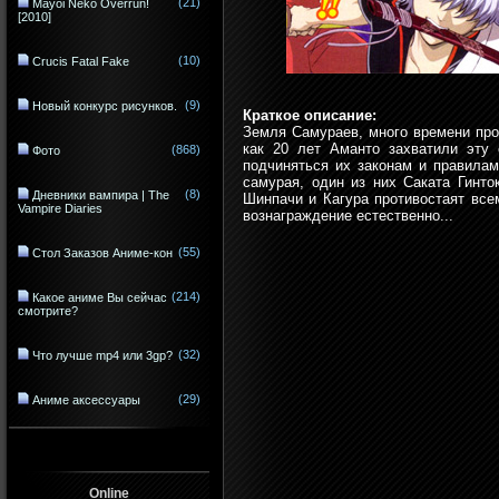
(21)
Mayoi Neko Overrun!
[2010]
(10)
Crucis Fatal Fake
(9)
Новый конкурс рисунков.
Краткое описание:
Земля Самураев, много времени про
как 20 лет Аманто захватили эту
(868)
Фото
подчиняться их законам и правилам
самурая, один из них Саката Гинто
(8)
Дневники вампира | The
Шинпачи и Кагура противостаят все
Vampire Diaries
вознаграждение естественно...
(55)
Стол Заказов Аниме-кон
(214)
Какое аниме Вы сейчас
смотрите?
(32)
Что лучше mp4 или 3gp?
(29)
Аниме аксессуары
Online