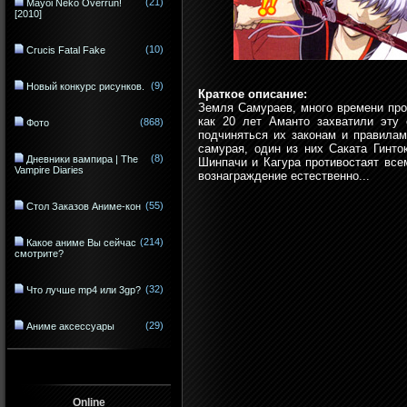
(21)
Mayoi Neko Overrun!
[2010]
(10)
Crucis Fatal Fake
(9)
Новый конкурс рисунков.
Краткое описание:
Земля Самураев, много времени про
как 20 лет Аманто захватили эту
(868)
Фото
подчиняться их законам и правилам
самурая, один из них Саката Гинто
(8)
Дневники вампира | The
Шинпачи и Кагура противостаят все
Vampire Diaries
вознаграждение естественно...
(55)
Стол Заказов Аниме-кон
(214)
Какое аниме Вы сейчас
смотрите?
(32)
Что лучше mp4 или 3gp?
(29)
Аниме аксессуары
Online