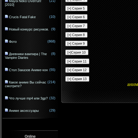
(21)
Mayoi Neko Overrun!
[2010]
(10)
Crucis Fatal Fake
(9)
Новый конкурс рисунков.
(868)
Фото
(8)
Дневники вампира | The
Vampire Diaries
(55)
Стол Заказов Аниме-кон
(214)
Какое аниме Вы сейчас
аним
смотрите?
(32)
Что лучше mp4 или 3gp?
(29)
Аниме аксессуары
Online