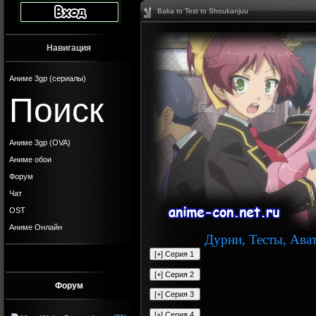
Baka to Test to Shoukanjuu
Навигация
Аниме 3gp (сериалы)
Поиск
Аниме 3gp (OVA)
Аниме обои
Форум
Чат
OST
Аниме Онлайн
Дурни, Тесты, Ават
Форум