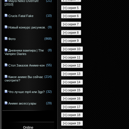
(21)
Mayoi Neko Overrun!
[2010]
(10)
Crucis Fatal Fake
(9)
Новый конкурс рисунков.
(868)
Фото
(8)
Дневники вампира | The
Vampire Diaries
(55)
Стол Заказов Аниме-кон
(214)
Какое аниме Вы сейчас
смотрите?
(32)
Что лучше mp4 или 3gp?
(29)
Аниме аксессуары
Online