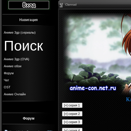
Clannad
Навигация
Аниме 3gp (сериалы)
Поиск
Аниме 3gp (OVA)
Аниме обои
Форум
Чат
OST
Аниме Онлайн
К
Форум