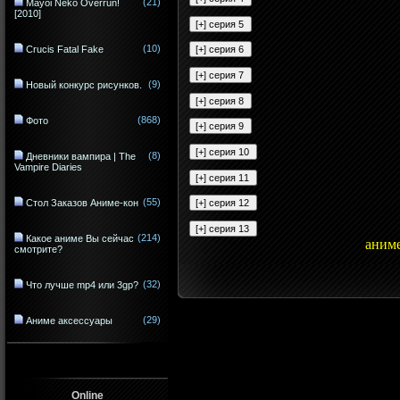
(21)
Mayoi Neko Overrun!
[2010]
(10)
Crucis Fatal Fake
(9)
Новый конкурс рисунков.
(868)
Фото
(8)
Дневники вампира | The
Vampire Diaries
(55)
Стол Заказов Аниме-кон
(214)
Какое аниме Вы сейчас
аним
смотрите?
(32)
Что лучше mp4 или 3gp?
(29)
Аниме аксессуары
Online