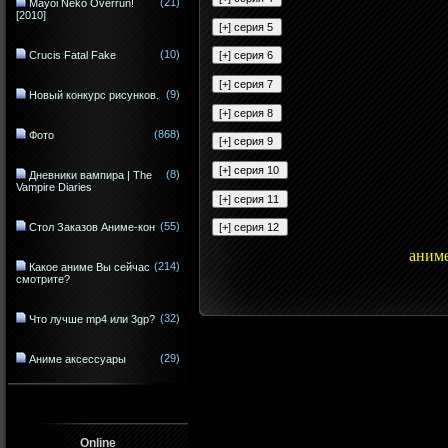
(21)
Mayoi Neko Overrun!
[2010]
(10)
Crucis Fatal Fake
(9)
Новый конкурс рисунков.
(868)
Фото
(8)
Дневники вампира | The
Vampire Diaries
(55)
Стол Заказов Аниме-кон
аним
(214)
Какое аниме Вы сейчас
смотрите?
(32)
Что лучше mp4 или 3gp?
(29)
Аниме аксессуары
Online