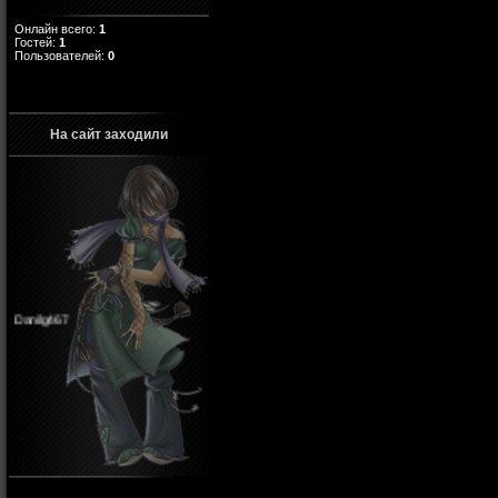
Онлайн всего:
1
Гостей:
1
Пользователей:
0
На сайт заходили
Danilg467