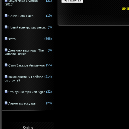
(21)
Mayoi Neko Overrun!
[2010]
ан
(10)
Crucis Fatal Fake
(9)
Новый конкурс рисунков.
(868)
Фото
(8)
Дневники вампира | The
Vampire Diaries
(55)
Стол Заказов Аниме-кон
(214)
Какое аниме Вы сейчас
смотрите?
(32)
Что лучше mp4 или 3gp?
(29)
Аниме аксессуары
Online