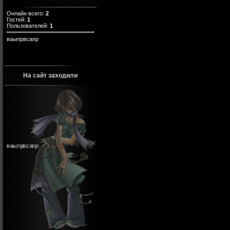
Онлайн всего:
2
Гостей:
1
Пользователей:
1
ваыпрвсапр
На сайт заходили
ваыпрвсапр