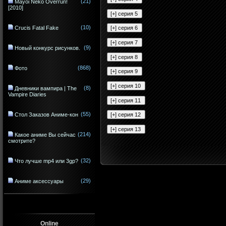
(21)
Mayoi Neko Overrun!
[2010]
(10)
Crucis Fatal Fake
(9)
Новый конкурс рисунков.
(868)
Фото
(8)
Дневники вампира | The
Vampire Diaries
(55)
Стол Заказов Аниме-кон
(214)
Какое аниме Вы сейчас
смотрите?
(32)
Что лучше mp4 или 3gp?
(29)
Аниме аксессуары
Online