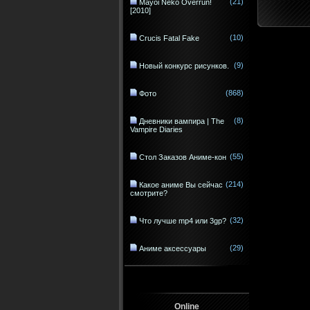
(21)
Mayoi Neko Overrun!
[2010]
(10)
Crucis Fatal Fake
(9)
Новый конкурс рисунков.
(868)
Фото
(8)
Дневники вампира | The
Vampire Diaries
(55)
Стол Заказов Аниме-кон
(214)
Какое аниме Вы сейчас
смотрите?
(32)
Что лучше mp4 или 3gp?
(29)
Аниме аксессуары
Online