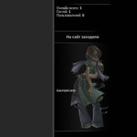
Онлайн всего:
1
Гостей:
1
Пользователей:
0
На сайт заходили
ваыпрвсапр