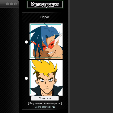
Опрос
[
·
]
Результаты
Архив опросов
Всего ответов:
710