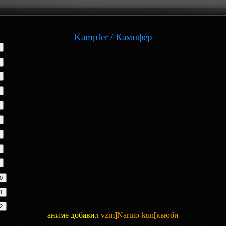
Kampfer / Кампфер
аниме добавил
vzm]Naruto-kun[кьюби