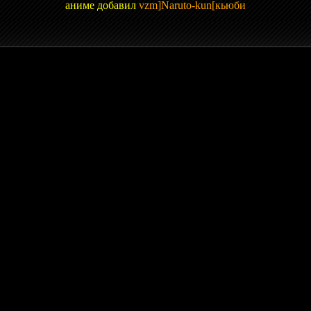
аниме добавил
vzm]Naruto-kun[кьюби