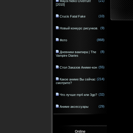
(21)
Mayoi Neko Overrun!
[2010]
(10)
Crucis Fatal Fake
(9)
Новый конкурс рисунков.
(868)
Фото
(8)
Дневники вампира | The
Vampire Diaries
(55)
Стол Заказов Аниме-кон
(214)
Какое аниме Вы сейчас
смотрите?
(32)
Что лучше mp4 или 3gp?
(29)
Аниме аксессуары
Online