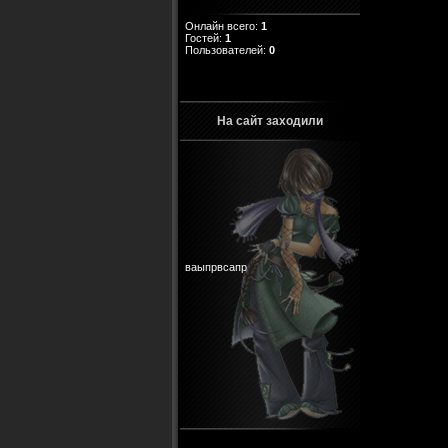
Онлайн всего:
1
Гостей:
1
Пользователей:
0
На сайт заходили
ваыпрвсапр