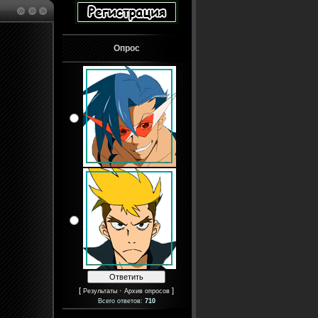
Опрос
[
·
]
Результаты
Архив опросов
Всего ответов:
710