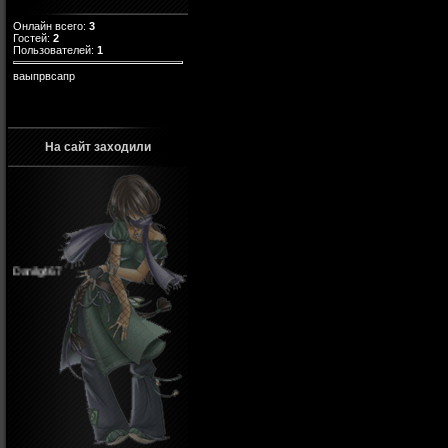
Онлайн всего:
3
Гостей:
2
Пользователей:
1
ваыпрвсапр
На сайт заходили
Danilg467