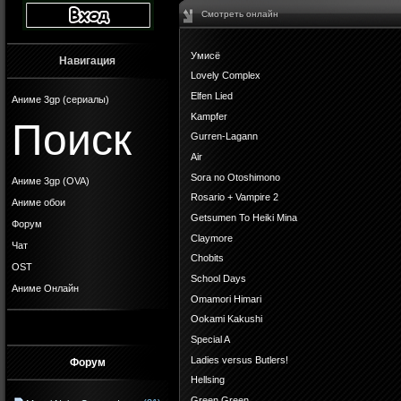
Смотреть онлайн
Умисё
Навигация
Lovely Complex
Elfen Lied
Аниме 3gp (сериалы)
Kampfer
Поиск
Gurren-Lagann
Air
Sora no Otoshimono
Аниме 3gp (OVA)
Rosario + Vampire 2
Аниме обои
Getsumen To Heiki Mina
Форум
Claymore
Чат
Chobits
OST
School Days
Аниме Онлайн
Omamori Himari
Ookami Kakushi
Special A
Ladies versus Butlers!
Форум
Hellsing
Green Green