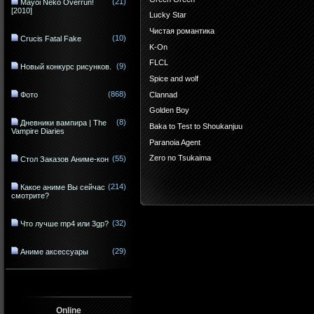
(21)
Mayoi Neko Overrun!
[2010]
Lucky Star
Чистая романтика
(10)
Crucis Fatal Fake
K-On
FLCL
(9)
Новый конкурс рисунков.
Spice and wolf
(868)
Фото
Clannad
Golden Boy
(8)
Дневники вампира | The
Baka to Test to Shoukanjuu
Vampire Diaries
Paranoia Agent
Zero no Tsukaima
(55)
Стол Заказов Аниме-кон
(214)
Какое аниме Вы сейчас
смотрите?
(32)
Что лучше mp4 или 3gp?
(29)
Аниме аксессуары
Online