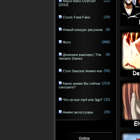
(21)
Mayoi Neko Overrun!
[2010]
(10)
Crucis Fatal Fake
(9)
Новый конкурс рисунков.
(868)
Фото
(8)
Дневники вампира | The
Vampire Diaries
(55)
Стол Заказов Аниме-кон
(214)
Какое аниме Вы сейчас
смотрите?
(32)
Что лучше mp4 или 3gp?
(29)
Аниме аксессуары
Online