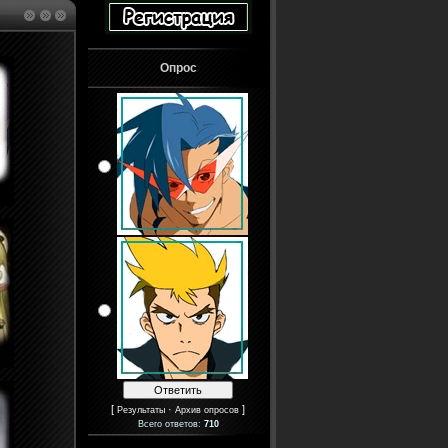
Опрос
[
·
]
Результаты
Архив опросов
Всего ответов:
710