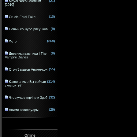
(21)
Mayoi Neko Overrun!
[2010]
(10)
Crucis Fatal Fake
(9)
Новый конкурс рисунков.
(868)
Фото
(8)
Дневники вампира | The
Vampire Diaries
(55)
Стол Заказов Аниме-кон
(214)
Какое аниме Вы сейчас
смотрите?
(32)
Что лучше mp4 или 3gp?
(29)
Аниме аксессуары
Online