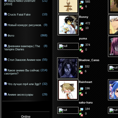
(21)
Mayoi Neko Overrun!
565
[2010]
6
(10)
Crucis Fatal Fake
Ronny
472
(9)
Новый конкурс рисунков.
10
(868)
Фото
puma
374
(8)
Дневники вампира | The
Vampire Diaries
0
(55)
Стол Заказов Аниме-кон
Shadow_Caras
332
(214)
Какое аниме Вы сейчас
6
смотрите?
Rainheart
(32)
Что лучше mp4 или 3gp?
196
4
(29)
Аниме аксессуары
saku-haru
184
0
Online