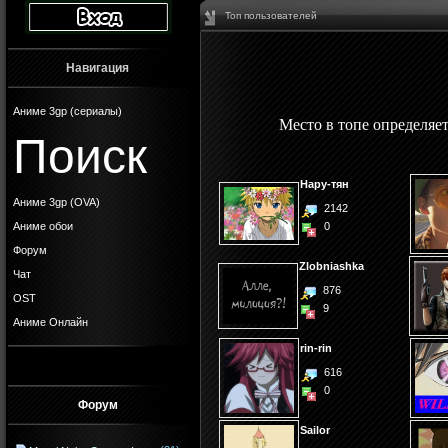
Топ пользователей
Навигация
Аниме 3gp (сериалы)
Место в топе определяе
Поиск
Нару-тян
Аниме 3gp (OVA)
2142
Аниме обои
0
Форум
Zlobniashka
Чат
876
OST
9
Аниме Онлайн
rin-rin
616
0
Форум
Sailor