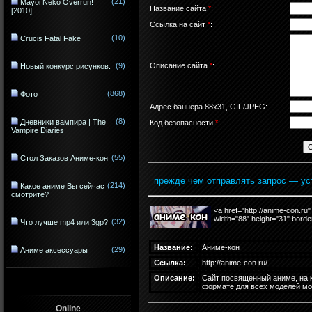
(21)
Mayoi Neko Overrun!
Название сайта
*
:
[2010]
Ссылка на сайт
*
:
(10)
Crucis Fatal Fake
Описание сайта
*
:
(9)
Новый конкурс рисунков.
(868)
Фото
Адрес баннера 88x31, GIF/JPEG:
(8)
Дневники вампира | The
Код безопасности
*
:
Vampire Diaries
(55)
Стол Заказов Аниме-кон
прежде чем отправлять запрос — уст
(214)
Какое аниме Вы сейчас
смотрите?
<a href="http://anime-con.ru
width="88" height="31" bor
(32)
Что лучше mp4 или 3gp?
Н
азвание:
Аниме-кон
(29)
Аниме аксессуары
Ссылка:
http://anime-con.ru/
Описание:
Сайт посвященный аниме, на 
формате для всех моделей м
Online