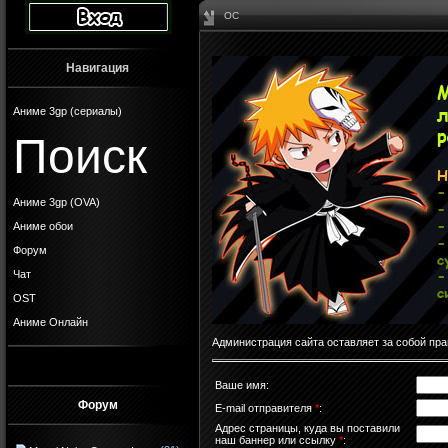
ОС
Навигация
Аниме 3gp (сериалы)
Поиск
Аниме 3gp (OVA)
Аниме обои
Форум
Чат
OST
Аниме Онлайн
Администрация сайта оставляет за собой пра
Ваше имя:
Форум
E-mail отправителя
*
:
Адрес страницы, куда вы поставили
наш баннер или ссылку
*
: