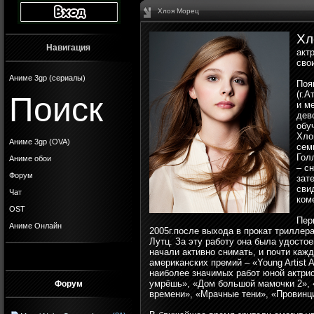
Хлоя Морец
Хл
Навигация
акт
сво
Аниме 3gp (сериалы)
Поя
(г.
Поиск
и м
дев
обу
Хло
Аниме 3gp (OVA)
сем
Гол
Аниме обои
– с
Форум
зат
сви
Чат
ком
OST
Пер
Аниме Онлайн
2005г.после выхода в прокат триллер
Лутц. За эту работу она была удостое
начали активно снимать, и почти каж
американских премий – «Young Artist 
наиболее значимых работ юной актрис
умрёшь», «Дом большой мамочки 2», 
Форум
времени», «Мрачные тени», «Провинц