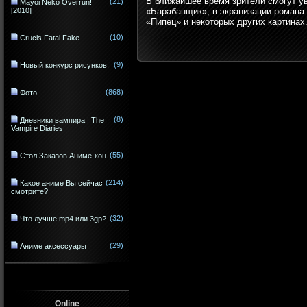
В ближайшее время зрители смогут у
(21)
Mayoi Neko Overrun!
[2010]
«Барабанщик», в экранизации романа
«Пипец» и некоторых других картинах
(10)
Crucis Fatal Fake
(9)
Новый конкурс рисунков.
(868)
Фото
(8)
Дневники вампира | The
Vampire Diaries
(55)
Стол Заказов Аниме-кон
(214)
Какое аниме Вы сейчас
смотрите?
(32)
Что лучше mp4 или 3gp?
(29)
Аниме аксессуары
Online