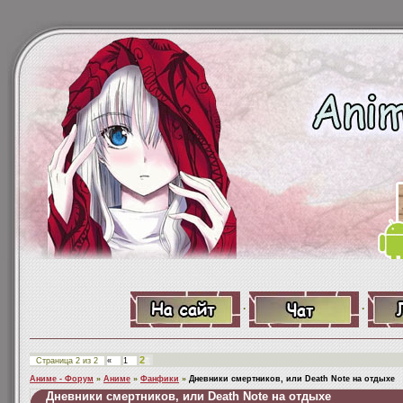
·
·
2
Страница
2
из
2
«
1
Аниме - Форум
»
Аниме
»
Фанфики
»
Дневники смертников, или Death Note на отдыхе
Дневники смертников, или Death Note на отдыхе