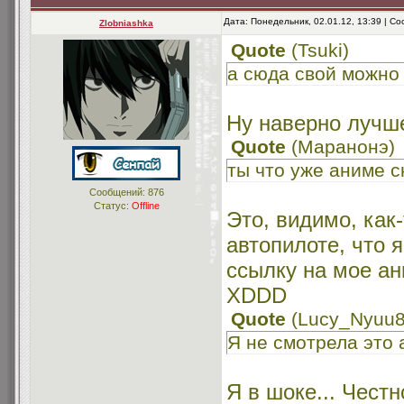
Дата: Понедельник, 02.01.12, 13:39 | 
Zlobniashka
Quote
(
Tsuki
)
а сюда свой можно
Ну наверно лучше
Quote
(
Маранонэ
)
ты что уже аниме 
Сообщений:
876
Статус:
Offline
Это, видимо, как
автопилоте, что 
ссылку на мое ан
XDDD
Quote
(
Lucy_Nyuu
Я не смотрела это
Я в шоке... Честн