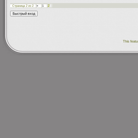
2
Страница
2
из
2
«
1
This featu