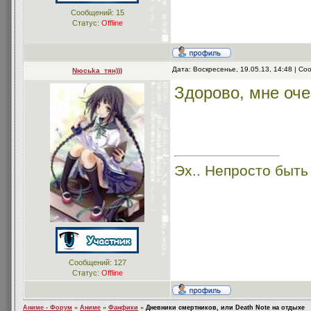
Сообщений:
15
Статус:
Offline
Дата: Воскресенье, 19.05.13, 14:48 | С
Nюсьkа_тян)))
Здорово, мне оче
Эх.. Непросто быть
Сообщений:
127
Статус:
Offline
Аниме - Форум
»
Аниме
»
Фанфики
»
Дневники смертников, или Death Note на отдыхе