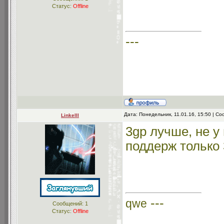
Статус:
Offline
---
Дата: Понедельник, 11.01.16, 15:50 | С
Linkelll
3gp лучше, не у
поддерж только 3
---
qwe
Сообщений:
1
Статус:
Offline