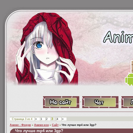
·
·
3
Страница
3
из
4
«
1
2
4
»
Аниме - Форум
»
Аниме-кон
»
Сайт
»
Что лучше mp4 или 3gp?
Что лучше mp4 или 3gp?