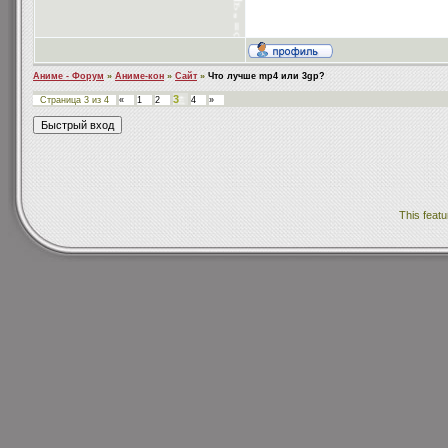
Аниме - Форум
»
Аниме-кон
»
Сайт
»
Что лучше mp4 или 3gp?
3
Страница
3
из
4
«
1
2
4
»
This featu