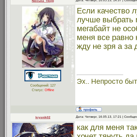
Дата: Четверг, 16.05.13, 14:37 | Сообщ
Nюсьkа_тян)))
Если качество л
лучше выбрать m
мегабайт не особ
меня все равно к
жду не зря а за
Эх.. Непросто быт
Сообщений:
127
Статус:
Offline
Дата: Четверг, 16.05.13, 17:21 | Сообщ
krysnik02
как для меня та
хочет тянуть да