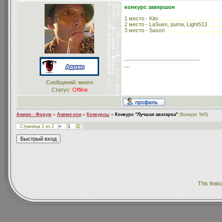
конкурс завершон
1 место - Kito
..........................................
2 место - LaSuen, puma, Light513
.........
3 место - Sasori
.....................................
---
Сообщений: много
Статус:
Offline
Аниме - Форум
»
Аниме-кон
»
Конкурсы
»
Конкурс "Лучшая аватарка"
(Конкурс №5)
2
Страница
2
из
2
«
1
This featu