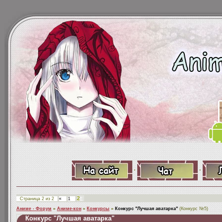
·
·
2
Страница
2
из
2
«
1
Аниме - Форум
»
Аниме-кон
»
Конкурсы
»
Конкурс "Лучшая аватарка"
(Конкурс №5)
Конкурс "Лучшая аватарка"