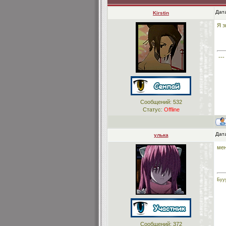
Дата
Kirstin
Я з
---
Сообщений:
532
Статус:
Offline
Дат
улька
мен
Бууу
Сообщений:
372