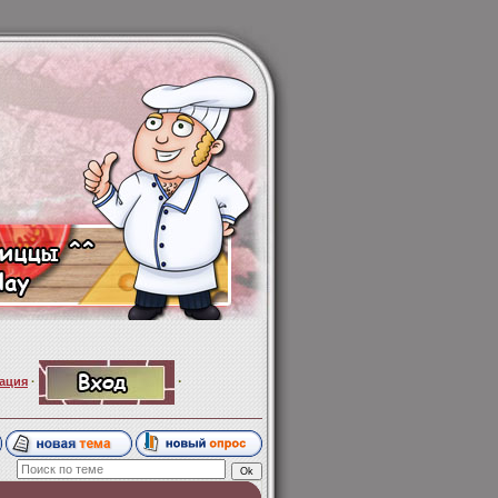
·
ация
·