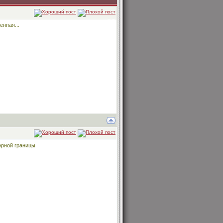
енпая...
ерной границы