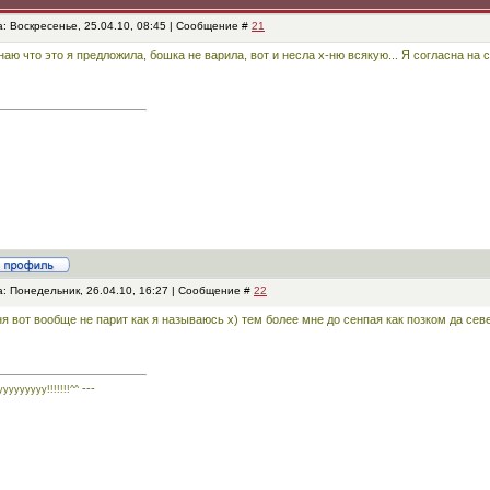
: Воскресенье, 25.04.10, 08:45 | Сообщение #
21
наю что это я предложила, бошка не варила, вот и несла х-ню всякую... Я согласна на с
а: Понедельник, 26.04.10, 16:27 | Сообщение #
22
я вот вообще не парит как я называюсь х) тем более мне до сенпая как позком да сев
---
уууууууу!!!!!!!^^