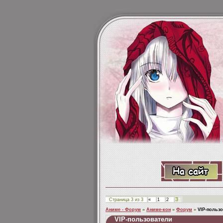
3
Страница
3
из
3
«
1
2
Аниме - Форум
»
Аниме-кон
»
Форум
»
VIP-польз
VIP-пользователи