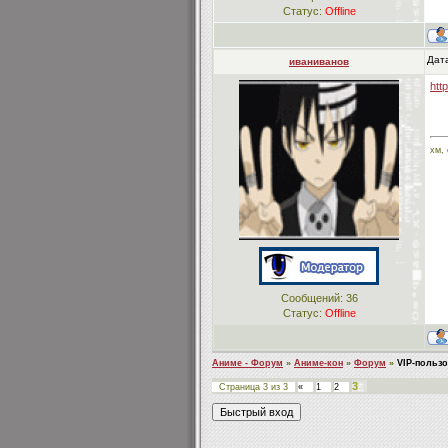
Статус:
Offline
Дата
иваниванов
htt
хм,
Сообщений:
36
Статус:
Offline
Аниме - Форум
»
Аниме-кон
»
Форум
»
VIP-польз
3
Страница
3
из
3
«
1
2