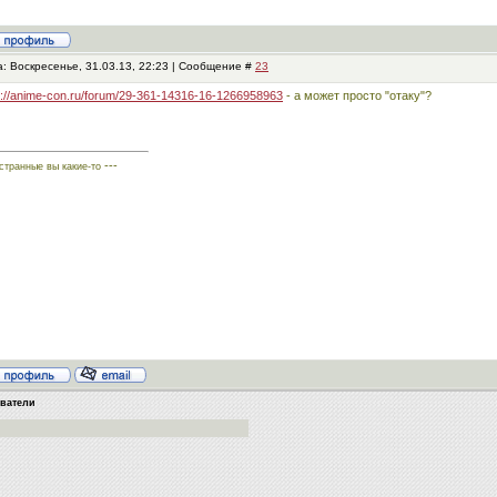
: Воскресенье, 31.03.13, 22:23 | Сообщение #
23
p://anime-con.ru/forum/29-361-14316-16-1266958963
- а может просто "отаку"?
---
 странные вы какие-то
ователи