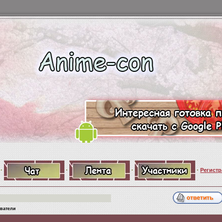
·
·
·
·
Регистр
ователи