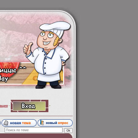
·
ация
·