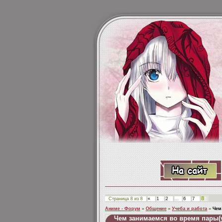
8
Страница
8
из
8
«
1
2
…
6
7
Аниме - Форум
»
Общение
»
Учеба и работа
»
Чем
Чем занимаемся во время пары(у