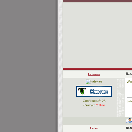
Дата
kate-res
Wi
Сообщений:
23
[url
Статус:
Offline
Дата
Leiko