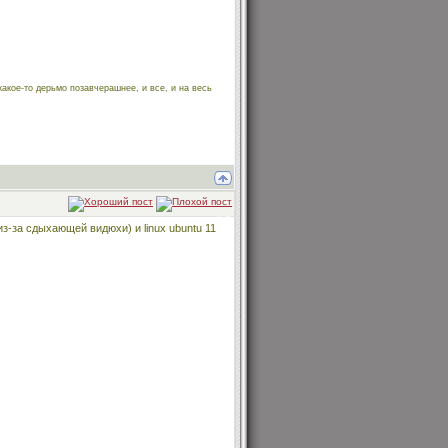
какое-то дерьмо позавчерашнее, и все, и на весь
из-за сдыхающей видюхи) и linux ubuntu 11