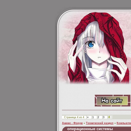
4
Страница
4
из
4
«
1
2
3
Аниме - Форум
»
Технический раздел
»
Компьюте
операционные системы