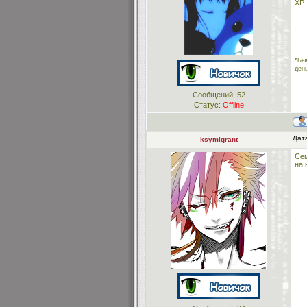
XP
*Бы
ден
Сообщений:
52
Статус:
Offline
Дата
ksymigrant
Сем
на 
---