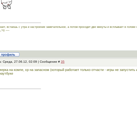
вает, встаешь с утра и настроение замечательное, а потом проходит две минуты и всплывает в голове 
---
ь.*©
: Среда, 27.06.12, 02:09 | Сообщение #
35
ерка на компе, хр на запасном (который работает только отчасти - игры не запустить 
наутбуке