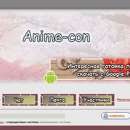
·
·
·
·
Регистр
ры
»
операционные системы
(операционные системы)