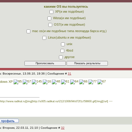
какими OS вы пользуетесь
XP(и им подобные)
Wista(и им подобные)
OS7(и им подобные)
mac os(и им подобные типа леопарда барса итд.)
Linux(ubuntu и им подобные)
unix
4bsd
другое
: Воскресенье, 13.06.10, 19:36 | Сообщение #
31
ndows XP
---
=http://www.radikal.ru][img]http://s005.radikal.ru/i212/1006/94/d72f1cf58600.gif[/img][/url]
: Вторник, 22.03.11, 21:10 | Сообщение #
32