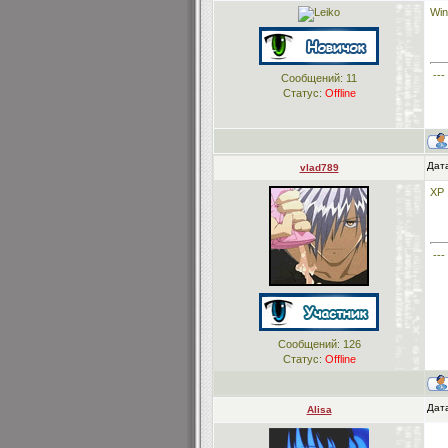
Wi
---
Сообщений:
11
Статус:
Offline
Дата
vlad789
XP
---
Сообщений:
126
Статус:
Offline
Дат
Alisa