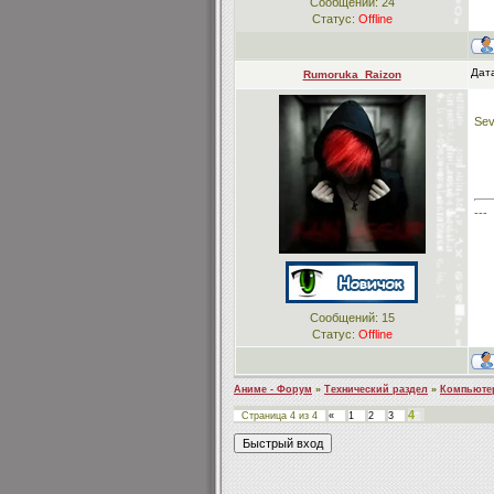
Сообщений:
24
Статус:
Offline
Дат
Rumoruka_Raizon
Sev
---
Сообщений:
15
Статус:
Offline
Аниме - Форум
»
Технический раздел
»
Компьюте
4
Страница
4
из
4
«
1
2
3