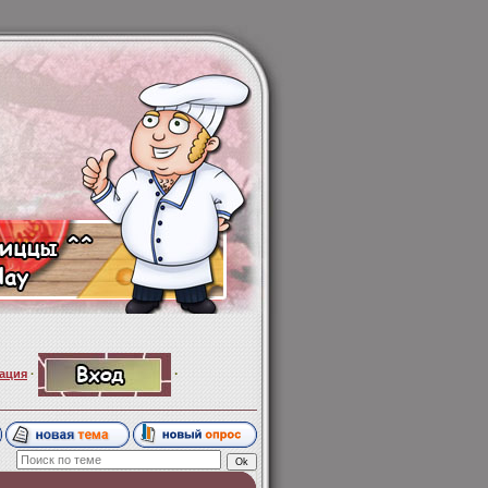
·
ация
·