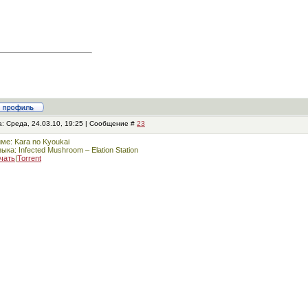
: Среда, 24.03.10, 19:25 | Сообщение #
23
ме: Kara no Kyoukai
ыка: Infected Mushroom – Elation Station
чать
|
Torrent