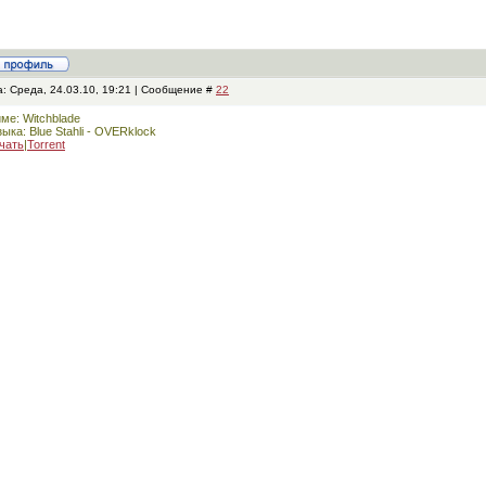
: Среда, 24.03.10, 19:21 | Сообщение #
22
ме: Witchblade
ыка: Blue Stahli - OVERklock
чать
|
Torrent