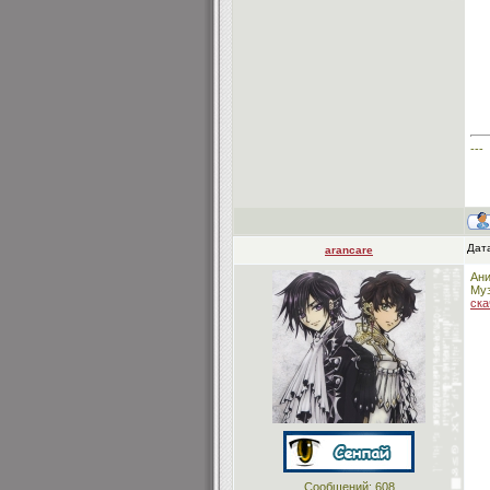
---
Дата
arancare
Ани
Муз
ска
Сообщений:
608