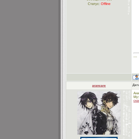
Статус:
Offline
---
Дата
arancare
Ани
Муз
ска