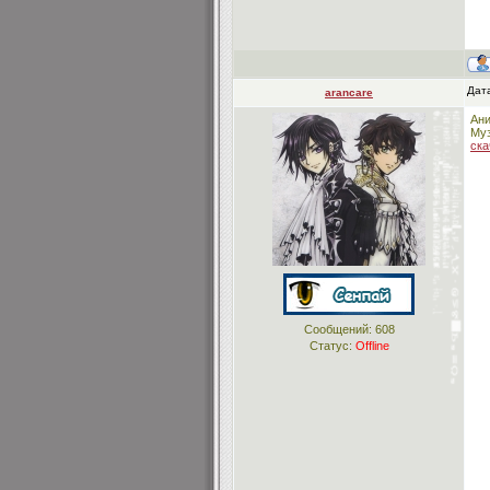
Дата
arancare
Ани
Муз
ска
Сообщений:
608
Статус:
Offline