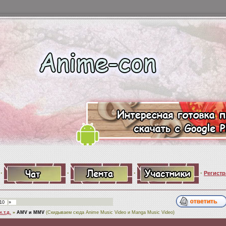
·
·
·
·
Регистр
10
»
.т.д.
»
AMV и MMV
(Скидываем сюда Anime Music Video и Manga Music Video)