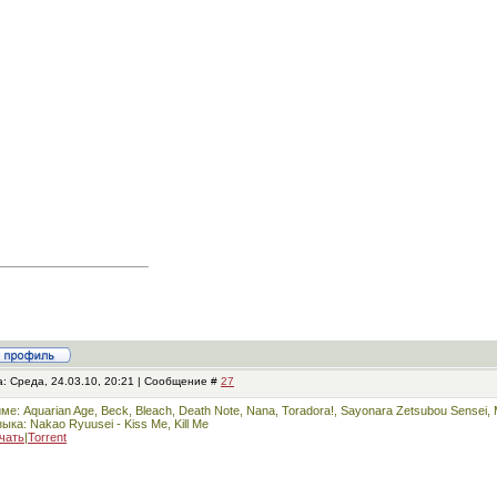
: Среда, 24.03.10, 20:21 | Сообщение #
27
ме: Aquarian Age, Beck, Bleach, Death Note, Nana, Toradora!, Sayonara Zetsubou Sensei, M
ыка: Nakao Ryuusei - Kiss Me, Kill Me
чать
|
Torrent