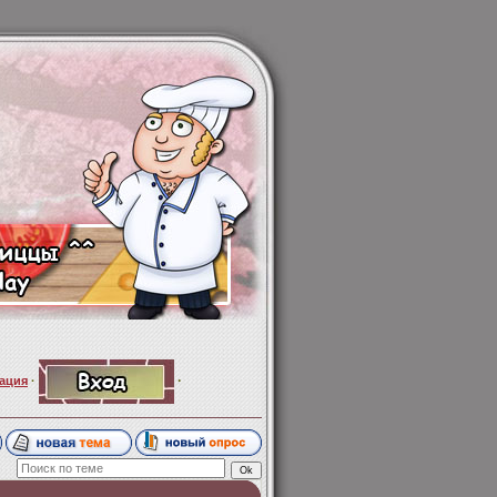
·
ация
·