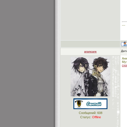
---
Дата
arancare
Ани
Муз
ска
Сообщений:
608
Статус:
Offline