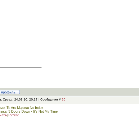
: Среда, 24.03.10, 20:17 | Сообщение #
26
ме: To Aru Majutsu No Index
ыка: 3 Doors Down - It's Not My Time
чать
|
Torrent