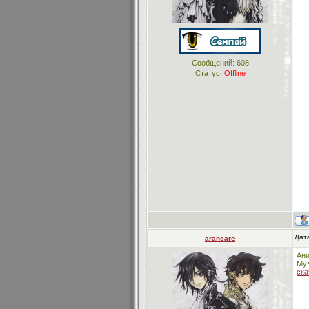
Сообщений:
608
Статус:
Offline
---
Дата
arancare
Ани
Муз
ска