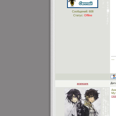
Сообщений:
608
Статус:
Offline
---
Дата
arancare
Ани
Муз
ска