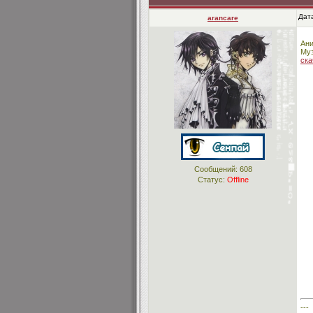
Дата
arancare
Ани
Муз
ска
Сообщений:
608
Статус:
Offline
---