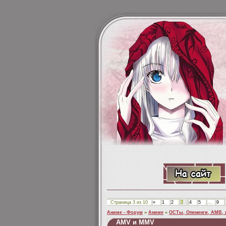
3
Страница
3
из
10
«
1
2
4
5
…
9
Аниме - Форум
»
Аниме
»
ОСТы, Опенинги, АМВ, и
AMV и MMV